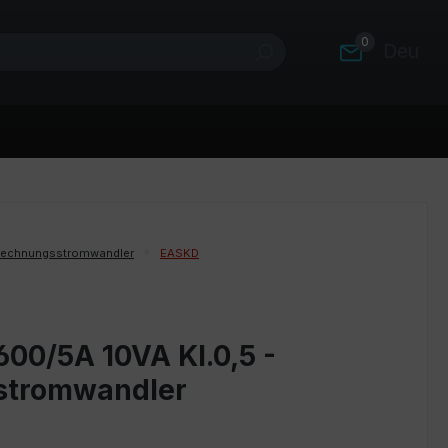
0
Deutsc
rechnungsstromwandler
EASKD
00/5A 10VA Kl.0,5 -
stromwandler