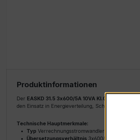
Produktinformationen
Der
EASKD 31.5 3x600/5A 10VA Kl.0,5
ist ein kom
den Einsatz in Energieverteilung, Schaltanlagen, Z
Technische Hauptmerkmale:
Typ
Verrechnungsstromwandler (Ringkern-Typ
Übersetzungsverhältnis
3x600/5 A (drei una