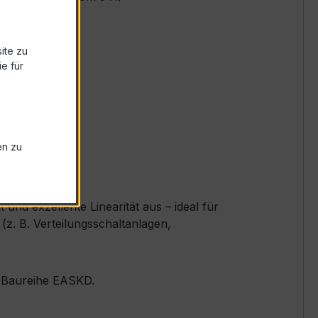
ite zu
e für
en zu
nd exzellente Linearität aus – ideal für
z. B. Verteilungsschaltanlagen,
er Baureihe EASKD.