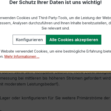
Der Schutz Ihrer Daten ist uns wichtig!
9-2 bzw. DIN EN 61869-2)
s max. Ø 31 mm (Kabeldurchführung)
erwenden Cookies und Third-Party-Tools, um die Leistung der Webs
essern, Analysen durchzuführen und Ihnen Inhalte bereitzustellen, di
Sie relevant sind.
1,0 × Ipr (Dauerstrom 1 × Primärnennstrom)
Konfigurieren
Alle Cookies akzeptieren
60 × Ipr, 1 s
 Website verwendet Cookies, um eine bestmögliche Erfahrung biet
en.
Mehr Informationen ...
l. Isolierschutzkappe
durch seine sehr kompakte Bauform, hohe Zuverlässigkeit u
ssung bei mittleren bis höheren Strömen gefordert wird (
it moderatem Leistungsbedarf).
ab Lager oder konfigurieren für Sie weitere Primärströme d