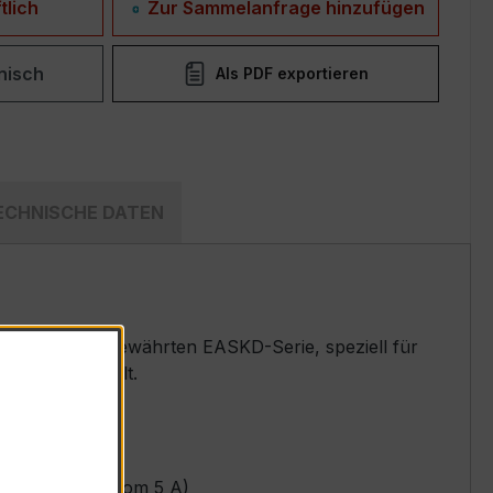
tlich
Zur Sammelanfrage hinzufügen
nisch
Als PDF exportieren
ECHNISCHE DATEN
wandler der bewährten EASKD-Serie, speziell für
emen entwickelt.
ekundärnennstrom 5 A)