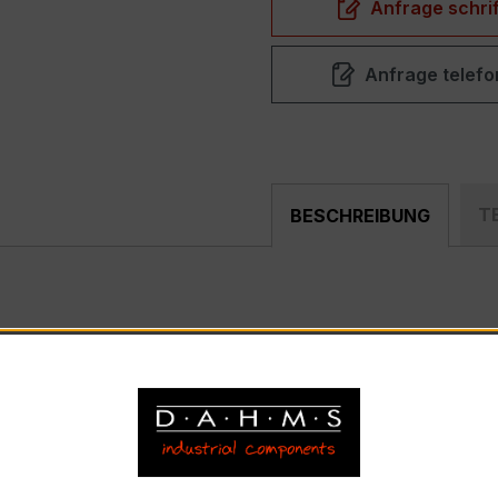
Anfrage schrif
Anfrage telefo
T
BESCHREIBUNG
pakter, hochpräziser Niederspannungs-Verrechnungsstrom
ählerfeldern und industriellen Mess- und Überwachungssyst
) – EASKD 31.5
bhängige Sekundärwicklungen, Primärnennstrom 600 A, S