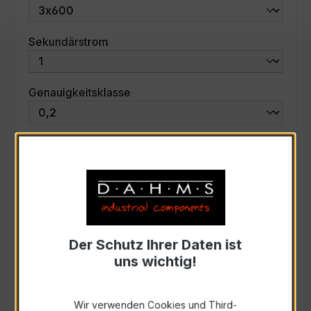
auswählen
Sekundärstrom
auswählen
Genauigkeitsklasse
auswählen
Scheinleistung (VA)
Auswahl zurücksetzen
Der Schutz Ihrer Daten ist
Art. Nr.:
57735
uns wichtig!
Anfrage schriftlich
Wir verwenden Cookies und Third-