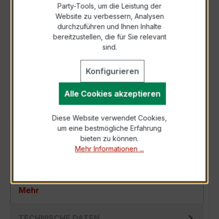
Party-Tools, um die Leistung der
Zur Sammelanfrage hinzufügen
Website zu verbessern, Analysen
durchzuführen und Ihnen Inhalte
bereitzustellen, die für Sie relevant
Anfrage telefonisch
sind.
Konfigurieren
Als PDF exportieren
Alle Cookies akzeptieren
Diese Website verwendet Cookies,
um eine bestmögliche Erfahrung
BESCHREIBUNG
bieten zu können.
Mehr Informationen ...
Der EASKD 31.5 3x600/1A 2,5VA Kl.0,2 ist ein
kompakter, hochpräziser Niederspannungs-
Verrechnungsstromwandler der bewährten…
Mehr
TECHNISCHE DATEN