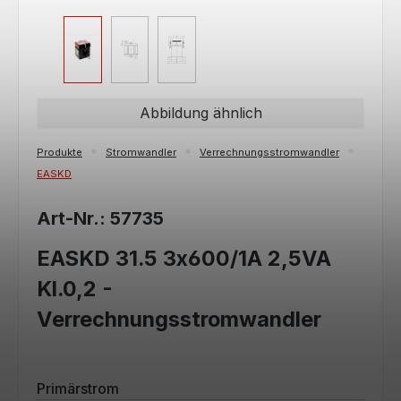
Abbildung ähnlich
Produkte
Stromwandler
Verrechnungsstromwandler
EASKD
Art-Nr.: 57735
EASKD 31.5 3x600/1A 2,5VA
Kl.0,2 -
Verrechnungsstromwandler
auswählen
Primärstrom