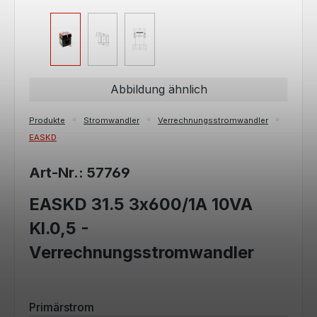
Abbildung ähnlich
Produkte
Stromwandler
Verrechnungsstromwandler
EASKD
Art-Nr.: 57769
EASKD 31.5 3x600/1A 10VA
Kl.0,5 -
Verrechnungsstromwandler
auswählen
Primärstrom