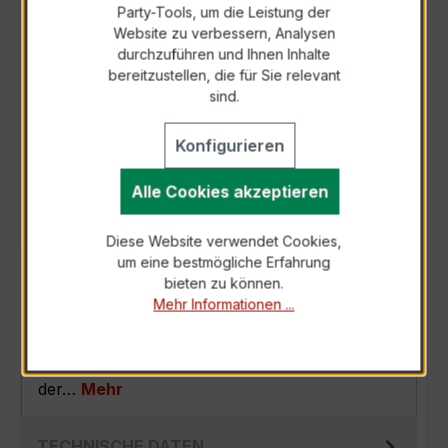
Party-Tools, um die Leistung der
Zur Sammelanfrage hinzufügen
Website zu verbessern, Analysen
durchzuführen und Ihnen Inhalte
bereitzustellen, die für Sie relevant
Anfrage telefonisch
sind.
Konfigurieren
Als PDF exportieren
Alle Cookies akzeptieren
Diese Website verwendet Cookies,
um eine bestmögliche Erfahrung
BESCHREIBUNG
bieten zu können.
Mehr Informationen ...
Der Verrechnungsstromwandler EASKD 31.5
3x600/1A 10VA Kl.0,5 ist ein kompakter,
hochpräziser Niederspannungs-Messwandler
der…
Mehr
TECHNISCHE DATEN