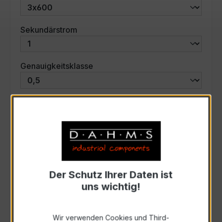
auswählen
Sekundärstrom
auswählen
Genauigkeitsklasse
auswählen
Scheinleistung (VA)
Auswahl zurücksetzen
Der Schutz Ihrer Daten ist
Art. Nr.:
57769
uns wichtig!
Anfrage schriftlich
Wir verwenden Cookies und Third-