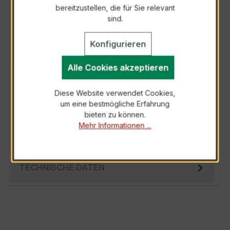
bereitzustellen, die für Sie relevant
Als PDF exportieren
sind.
Konfigurieren
Alle Cookies akzeptieren
BESCHREIBUNG
Diese Website verwendet Cookies,
Der EASKD 31.5 3x500/5A 5VA Kl.0,5 ist ein
um eine bestmögliche Erfahrung
kompakter, hochpräziser
bieten zu können.
Verrechnungsstromwandler der bewährten
Mehr Informationen ...
EASKD-Serie, spezi…
Mehr
TECHNISCHE DATEN