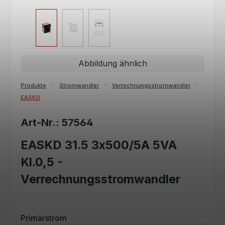
Abbildung ähnlich
Produkte
Stromwandler
Verrechnungsstromwandler
EASKD
Art-Nr.: 57564
EASKD 31.5 3x500/5A 5VA
Kl.0,5 -
Verrechnungsstromwandler
auswählen
Primärstrom