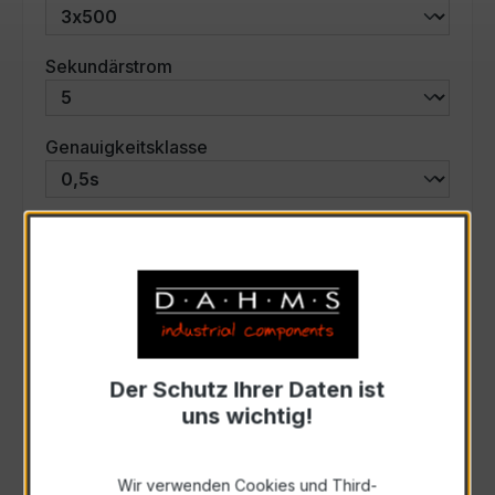
auswählen
Sekundärstrom
auswählen
Genauigkeitsklasse
auswählen
Scheinleistung (VA)
Auswahl zurücksetzen
Der Schutz Ihrer Daten ist
Art. Nr.:
57593
uns wichtig!
Anfrage schriftlich
Wir verwenden Cookies und Third-