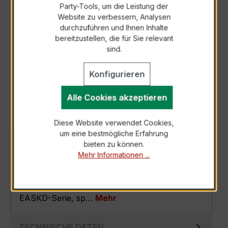
Party-Tools, um die Leistung der
Zur Sammelanfrage hinzufügen
Website zu verbessern, Analysen
durchzuführen und Ihnen Inhalte
bereitzustellen, die für Sie relevant
Anfrage telefonisch
sind.
Konfigurieren
Als PDF exportieren
Alle Cookies akzeptieren
Diese Website verwendet Cookies,
um eine bestmögliche Erfahrung
BESCHREIBUNG
bieten zu können.
Mehr Informationen ...
Der EASKD 31.5 3x500/5A 2,5VA Kl.0,5s ist ein
kompakter, hochpräziser
Verrechnungsstromwandler der bewährten
EASKD-Serie, sp…
Mehr
TECHNISCHE DATEN