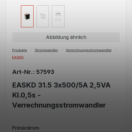
Abbildung ähnlich
Produkte
Stromwandler
Verrechnungsstromwandler
EASKD
Art-Nr.: 57593
EASKD 31.5 3x500/5A 2,5VA
Kl.0,5s -
Verrechnungsstromwandler
auswählen
Primärstrom