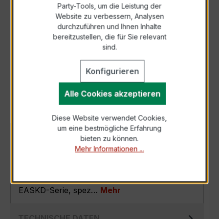
Party-Tools, um die Leistung der
Zur Sammelanfrage hinzufügen
Website zu verbessern, Analysen
durchzuführen und Ihnen Inhalte
bereitzustellen, die für Sie relevant
Anfrage telefonisch
sind.
Konfigurieren
Als PDF exportieren
Alle Cookies akzeptieren
Diese Website verwendet Cookies,
um eine bestmögliche Erfahrung
BESCHREIBUNG
bieten zu können.
Mehr Informationen ...
Der EASKD 31.5 3x500/5A 10VA Kl.0,2 ist ein
kompakter, hochpräziser
Verrechnungsstromwandler der bewährten
EASKD-Serie, spez…
Mehr
TECHNISCHE DATEN