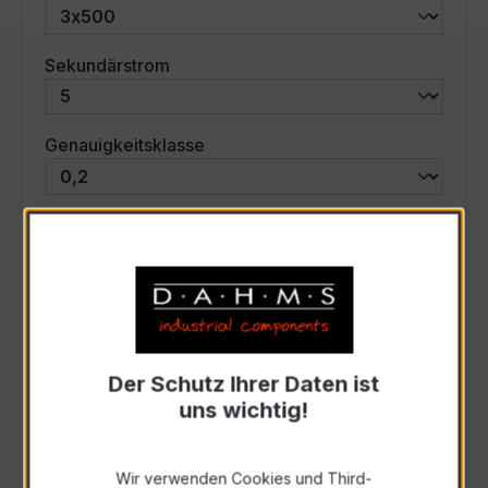
auswählen
Sekundärstrom
auswählen
Genauigkeitsklasse
auswählen
Scheinleistung (VA)
Auswahl zurücksetzen
Der Schutz Ihrer Daten ist
Art. Nr.:
57533
uns wichtig!
Anfrage schriftlich
Wir verwenden Cookies und Third-