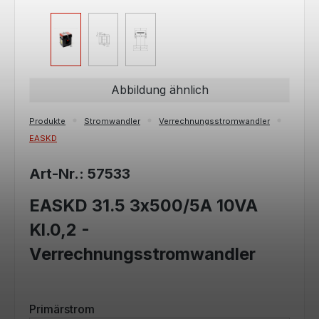
Abbildung ähnlich
Produkte
Stromwandler
Verrechnungsstromwandler
EASKD
Art-Nr.: 57533
EASKD 31.5 3x500/5A 10VA
Kl.0,2 -
Verrechnungsstromwandler
auswählen
Primärstrom