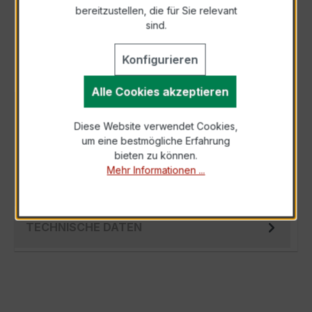
bereitzustellen, die für Sie relevant
Als PDF exportieren
sind.
Konfigurieren
Alle Cookies akzeptieren
BESCHREIBUNG
Diese Website verwendet Cookies,
Der EASKD 31.5 3x500/1A 5VA Kl.0,5 ist ein
um eine bestmögliche Erfahrung
hochpräziser Verrechnungsstromwandler der
bieten zu können.
bewährten EASKD-Serie, speziell für den…
Mehr Informationen ...
Mehr
TECHNISCHE DATEN