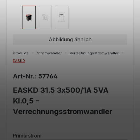
Abbildung ähnlich
Produkte
Stromwandler
Verrechnungsstromwandler
EASKD
Art-Nr.: 57764
EASKD 31.5 3x500/1A 5VA
Kl.0,5 -
Verrechnungsstromwandler
auswählen
Primärstrom