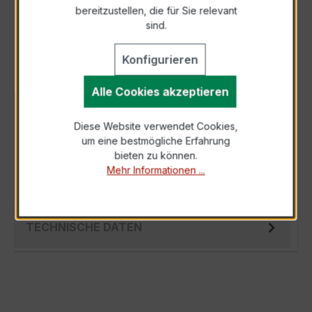
bereitzustellen, die für Sie relevant
Als PDF exportieren
sind.
Konfigurieren
Alle Cookies akzeptieren
BESCHREIBUNG
Diese Website verwendet Cookies,
Der EASKD 31.5 3x500/1A 2,5VA Kl.0,5 ist ein
um eine bestmögliche Erfahrung
kompakter, hochpräziser
bieten zu können.
Verrechnungsstromwandler der bewährten
Mehr Informationen ...
EASKD-Serie, spe…
Mehr
TECHNISCHE DATEN