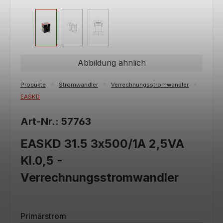
Abbildung ähnlich
Produkte
Stromwandler
Verrechnungsstromwandler
EASKD
Art-Nr.: 57763
EASKD 31.5 3x500/1A 2,5VA
Kl.0,5 -
Verrechnungsstromwandler
auswählen
Primärstrom