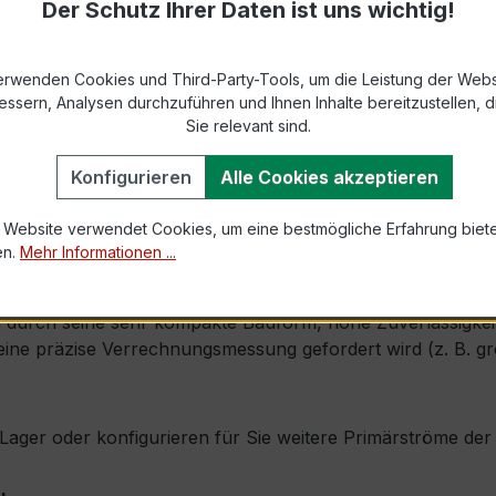
Der Schutz Ihrer Daten ist uns wichtig!
9-2 bzw. DIN EN 61869-2)
s max. Ø 31 mm (Kabeldurchführung)
erwenden Cookies und Third-Party-Tools, um die Leistung der Webs
essern, Analysen durchzuführen und Ihnen Inhalte bereitzustellen, di
Sie relevant sind.
1,2 × Ipr (Dauerstrom 1,2 × Primärnennstrom)
Konfigurieren
Alle Cookies akzeptieren
100 × Ipr, 1 s
 Website verwendet Cookies, um eine bestmögliche Erfahrung biet
en.
Mehr Informationen ...
, inkl. Isolierschutzkappe
durch seine sehr kompakte Bauform, hohe Zuverlässigkeit u
e präzise Verrechnungsmessung gefordert wird (z. B. größ
ab Lager oder konfigurieren für Sie weitere Primärströme d