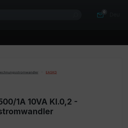
0
Deutsc
rechnungsstromwandler
EASKD
00/1A 10VA Kl.0,2 -
stromwandler