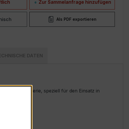
tlich
Zur Sammelanfrage hinzufügen
nisch
Als PDF exportieren
ECHNISCHE DATEN
ten EASKD-Serie, speziell für den Einsatz in
t.
nennstrom 1 A)