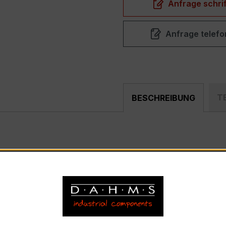
Anfrage schrif
Anfrage telefo
T
BESCHREIBUNG
akter, hochpräziser Verrechnungsstromwandler der bewähr
nd industriellen Mess- und Überwachungssystemen entwickel
bhängige Stromwandler: Primärnennstrom 500 A, Sekundär