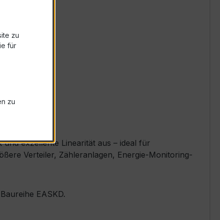
ite zu
e für
en zu
nd exzellente Linearität aus – ideal für
ere Verteiler, Zähleranlagen, Energie-Monitoring-
er Baureihe EASKD.