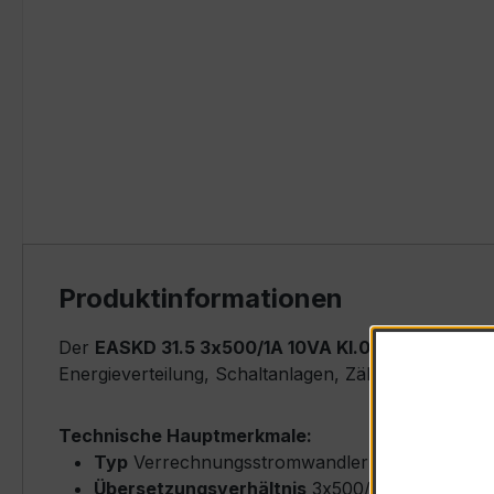
Produktinformationen
Der
EASKD 31.5 3x500/1A 10VA Kl.0,2
ist ein komp
Energieverteilung, Schaltanlagen, Zählerfeldern u
Technische Hauptmerkmale:
Typ
Verrechnungsstromwandler – EASKD 31.5
Übersetzungsverhältnis
3x500/1 A (drei una