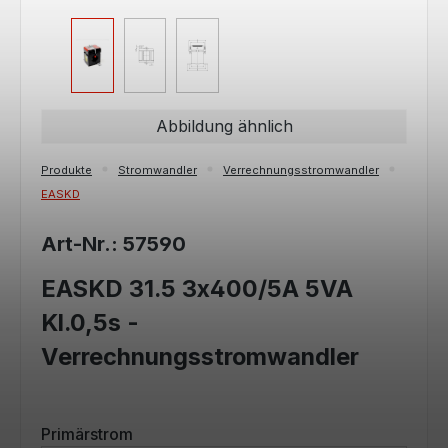
Abbildung ähnlich
Produkte
Stromwandler
Verrechnungsstromwandler
EASKD
Art-Nr.: 57590
EASKD 31.5 3x400/5A 5VA
Kl.0,5s -
Verrechnungsstromwandler
auswählen
Primärstrom