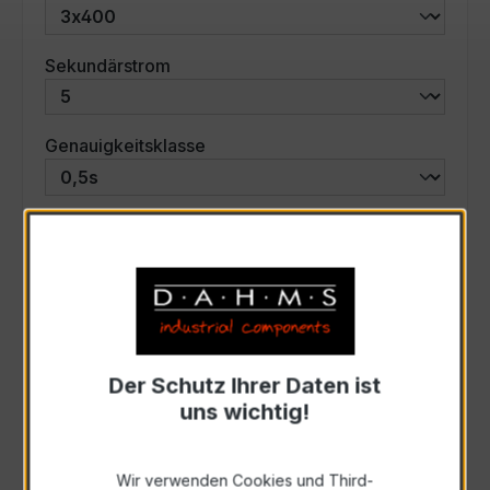
auswählen
Sekundärstrom
auswählen
Genauigkeitsklasse
auswählen
Scheinleistung (VA)
Auswahl zurücksetzen
Der Schutz Ihrer Daten ist
Art. Nr.:
57590
uns wichtig!
Anfrage schriftlich
Wir verwenden Cookies und Third-