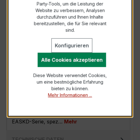
Party-Tools, um die Leistung der
Zur Sammelanfrage hinzufügen
Website zu verbessern, Analysen
durchzuführen und Ihnen Inhalte
bereitzustellen, die für Sie relevant
Anfrage telefonisch
sind.
Konfigurieren
Als PDF exportieren
Alle Cookies akzeptieren
Diese Website verwendet Cookies,
um eine bestmögliche Erfahrung
BESCHREIBUNG
bieten zu können.
Mehr Informationen ...
Der EASKD 31.5 3x400/5A 5VA Kl.0,5s ist ein
kompakter, hochpräziser
Verrechnungsstromwandler der bewährten
EASKD-Serie, spez…
Mehr
TECHNISCHE DATEN