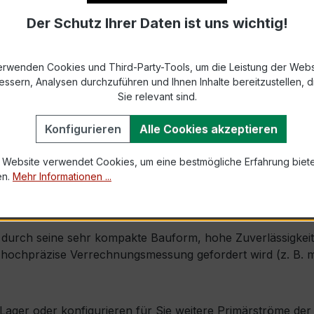
Der Schutz Ihrer Daten ist uns wichtig!
9-2 bzw. DIN EN 61869-2)
x. 31 mm Höhe (Flachbau-Ausführung)
erwenden Cookies und Third-Party-Tools, um die Leistung der Webs
essern, Analysen durchzuführen und Ihnen Inhalte bereitzustellen, di
1,2 × Ipr (Dauerstrom 1,2 × Primärnennstrom)
Sie relevant sind.
100 × Ipr, 1 s
Konfigurieren
Alle Cookies akzeptieren
 Website verwendet Cookies, um eine bestmögliche Erfahrung biet
 mm × Tiefe 80 mm
en.
Mehr Informationen ...
 möglich, inkl. Isolierschutzkappe
urch seine sehr kompakte Bauform, hohe Zuverlässigkeit un
ochpräzise Verrechnungsmessung gefordert wird (z. B. mit
ab Lager oder konfigurieren für Sie weitere Primärströme d