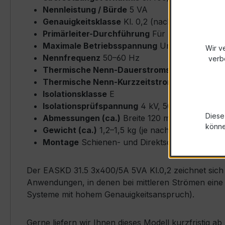
Nennleistung / Bürde
5 VA
Genauigkeitsklasse
Kl. 0,2 (nach IEC/EN 6186
Primärleiter-Durchführung
Für Busbar bis ma
Maximale Betriebsspannung
Um ≤ 0,72 kV
Wir v
Nennfrequenz
50–60 Hz
verb
Thermische Nenn-Dauerstromstärke
Icth = 
Thermische Nenn-Kurzzeitstromstärke
Ith = 
Isolationsklasse
E
Isolationsprüfspannung
4 kV, 50 Hz, 1 min
Diese
Abmessungen (ca.)
Breite 120 mm × Höhe 45
könn
Gewicht (ca.)
1,2–1,5 kg (je nach Ausführung)
Montage
Schienen- und Direktschienenmontage
Der EASKD 31.5 3x400/5A 5VA Kl.0,2 zeichnet sich d
Anwendungen, in denen bei mittleren Strömen eine h
Systeme mit hohem Genauigkeitsanspruch).
Gerne liefern wir Ihnen dieses Modell kurzfristig 