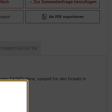
tlich
Zur Sammelanfrage hinzufügen
nisch
Als PDF exportieren
ECHNISCHE DATEN
en EASKD-Serie, speziell für den Einsatz in
t.