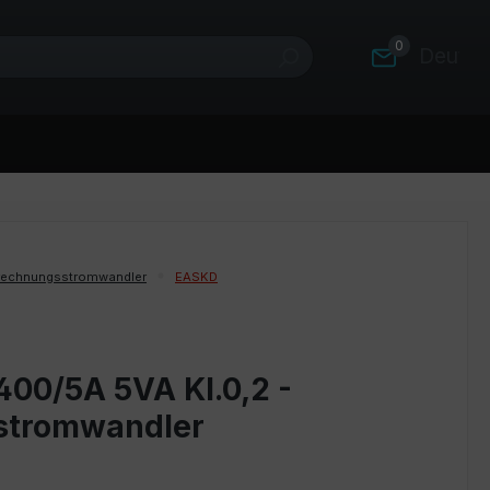
0
Deutsc
rechnungsstromwandler
EASKD
400/5A 5VA Kl.0,2 -
stromwandler