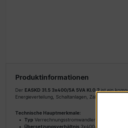
Produktinformationen
Der
EASKD 31.5 3x400/5A 5VA Kl.0,2
ist ein komp
Energieverteilung, Schaltanlagen, Zählerfeldern u
Technische Hauptmerkmale:
Typ
Verrechnungsstromwandler (Busbar-Type)
Übersetzungsverhältnis
3x400/5 A (Primärne