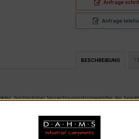
Anfrage schrif
Anfrage telefo
T
BESCHREIBUNG
akter, hochpräziser Verrechnungsstromwandler der bewährt
nd industriellen Mess- und Überwachungssystemen entwickel
 – EASKD 31.5
nnstrom 400 A pro Phase, Sekundärnennstrom 5 A)