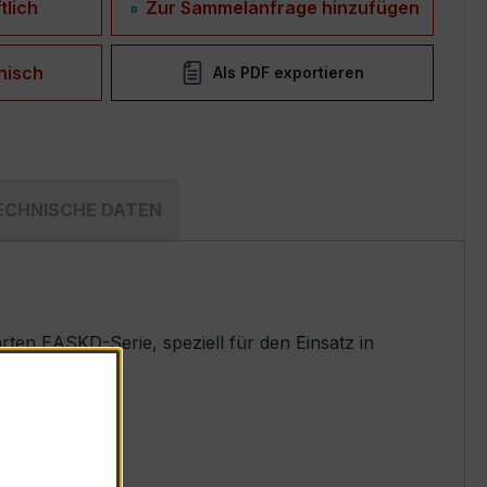
tlich
Zur Sammelanfrage hinzufügen
nisch
Als PDF exportieren
ECHNISCHE DATEN
en EASKD-Serie, speziell für den Einsatz in
t.