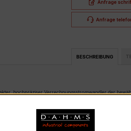
Anfrage schrif
Anfrage telefo
T
BESCHREIBUNG
akter, hochpräziser Verrechnungsstromwandler der bewährt
nd industriellen Mess- und Überwachungssystemen entwickel
 – EASKD 31.5
nnstrom 400 A pro Phase, Sekundärnennstrom 5 A)