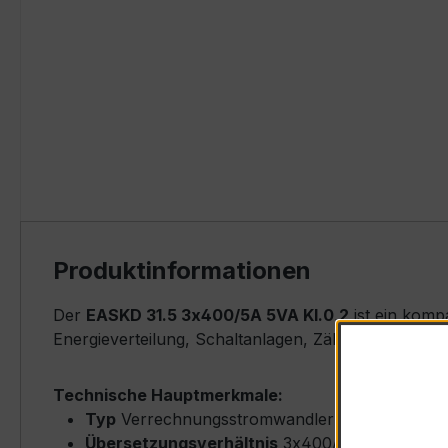
Produktinformationen
Der
EASKD 31.5 3x400/5A 5VA Kl.0,2
ist ein komp
Energieverteilung, Schaltanlagen, Zählerfeldern u
Technische Hauptmerkmale:
Typ
Verrechnungsstromwandler (Busbar-Type)
Übersetzungsverhältnis
3x400/5 A (Primärne