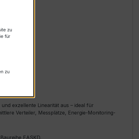
ite zu
e für
en zu
d exzellente Linearität aus – ideal für
tlere Verteiler, Messplätze, Energie-Monitoring-
er Baureihe EASKD.