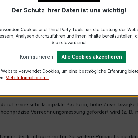
Der Schutz Ihrer Daten ist uns wichtig!
9-2 bzw. DIN EN 61869-2)
x. 31 mm Höhe (Flachbau-Ausführung)
erwenden Cookies und Third-Party-Tools, um die Leistung der Webs
essern, Analysen durchzuführen und Ihnen Inhalte bereitzustellen, di
1,2 × Ipr (Dauerstrom 1,2 × Primärnennstrom)
Sie relevant sind.
100 × Ipr, 1 s
Konfigurieren
Alle Cookies akzeptieren
 Website verwendet Cookies, um eine bestmögliche Erfahrung biet
 mm × Tiefe 80 mm
en.
Mehr Informationen ...
 möglich, inkl. Isolierschutzkappe
urch seine sehr kompakte Bauform, hohe Zuverlässigkeit un
ochpräzise Verrechnungsmessung gefordert wird (z. B. mit
ab Lager oder konfigurieren für Sie weitere Primärströme d