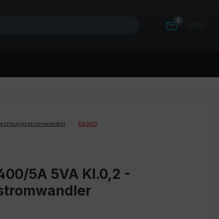
0
Deutsc
rechnungsstromwandler
EASKD
400/5A 5VA Kl.0,2 -
stromwandler