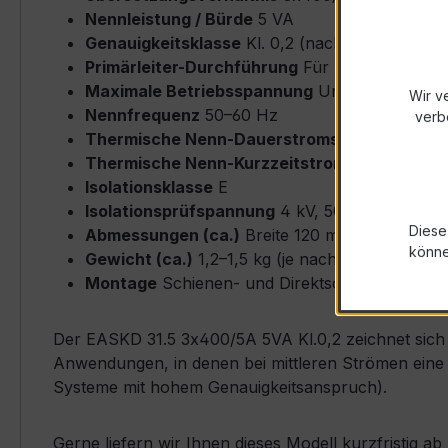
Nennleistung / Bürde
5 VA
Genauigkeitsklasse
Kl. 0,2 (nach IEC/EN 6186
Primärleiter-Durchführung
Für Busbar bis ma
Maximale Betriebsspannung
Um ≤ 0,72 kV
Wir v
Nennfrequenz
50–60 Hz
verb
Thermische Nenn-Dauerstromstärke
Icth = 
Thermische Nenn-Kurzzeitstromstärke
Ith = 
Isolationsklasse
E
Isolationsprüfspannung
4 kV, 50 Hz, 1 min
Diese
Abmessungen (ca.)
Breite 120 mm × Höhe 45
könn
Gewicht (ca.)
1,2–1,5 kg (je nach Ausführung)
Montage
Schienen- und Direktschienenmontage
Der EASKD 31.5 3x400/5A 5VA Kl.0,2 zeichnet sich d
Anwendungen, in denen bei mittleren Strömen eine h
Systeme mit hohem Genauigkeitsanspruch).
Gerne liefern wir Ihnen dieses Modell kurzfristig 