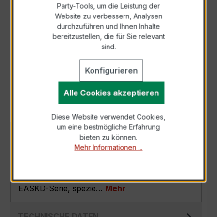
Party-Tools, um die Leistung der
Zur Sammelanfrage hinzufügen
Website zu verbessern, Analysen
durchzuführen und Ihnen Inhalte
bereitzustellen, die für Sie relevant
Anfrage telefonisch
sind.
Konfigurieren
Als PDF exportieren
Alle Cookies akzeptieren
Diese Website verwendet Cookies,
um eine bestmögliche Erfahrung
BESCHREIBUNG
bieten zu können.
Mehr Informationen ...
Der EASKD 31.5 3x400/5A 15VA Kl.0,5 ist ein
präziser, hochgenauer
Verrechnungsstromwandler der bewährten
EASKD-Serie, spezie…
Mehr
TECHNISCHE DATEN