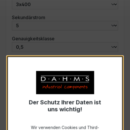
auswählen
Sekundärstrom
auswählen
Genauigkeitsklasse
auswählen
Scheinleistung (VA)
Auswahl zurücksetzen
Der Schutz Ihrer Daten ist
Art. Nr.:
57562
uns wichtig!
Anfrage schriftlich
Wir verwenden Cookies und Third-