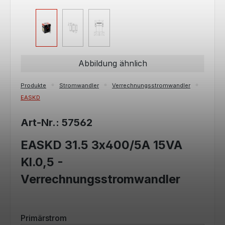
Abbildung ähnlich
Produkte
Stromwandler
Verrechnungsstromwandler
EASKD
Art-Nr.: 57562
EASKD 31.5 3x400/5A 15VA
Kl.0,5 -
Verrechnungsstromwandler
auswählen
Primärstrom