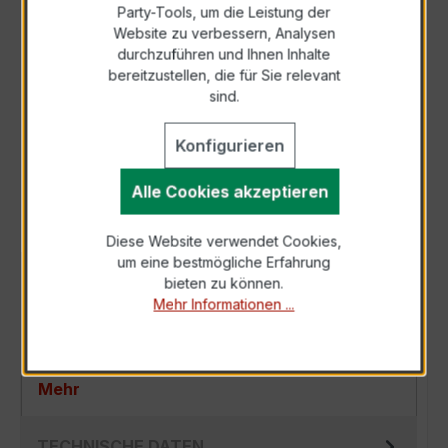
Party-Tools, um die Leistung der
Zur Sammelanfrage hinzufügen
Website zu verbessern, Analysen
durchzuführen und Ihnen Inhalte
bereitzustellen, die für Sie relevant
Anfrage telefonisch
sind.
Konfigurieren
Als PDF exportieren
Alle Cookies akzeptieren
Diese Website verwendet Cookies,
um eine bestmögliche Erfahrung
BESCHREIBUNG
bieten zu können.
Mehr Informationen ...
Der EASKD 31.5 3x400/1A 2,5VA Kl.0,5 ist ein
kompakter, hochpräziser Niederspannungs-
Verrechnungsstromwandler der bewährten…
Mehr
TECHNISCHE DATEN