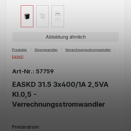
Abbildung ähnlich
Produkte
Stromwandler
Verrechnungsstromwandler
EASKD
Art-Nr.: 57759
EASKD 31.5 3x400/1A 2,5VA
Kl.0,5 -
Verrechnungsstromwandler
auswählen
Primärstrom