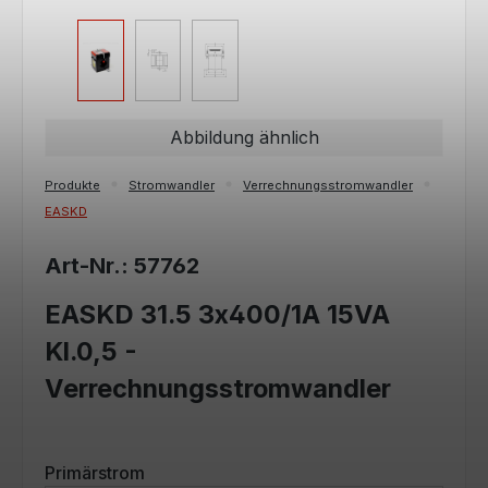
Abbildung ähnlich
Produkte
Stromwandler
Verrechnungsstromwandler
EASKD
Art-Nr.: 57762
EASKD 31.5 3x400/1A 15VA
Kl.0,5 -
Verrechnungsstromwandler
auswählen
Primärstrom