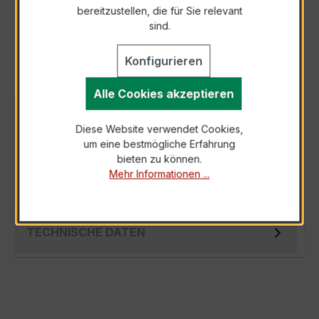
bereitzustellen, die für Sie relevant
Als PDF exportieren
sind.
Konfigurieren
Alle Cookies akzeptieren
BESCHREIBUNG
Diese Website verwendet Cookies,
Der Verrechnungsstromwandler EASKD 31.5
um eine bestmögliche Erfahrung
3x400/1A 15VA Kl.0,5 ist ein kompakter,
bieten zu können.
hochpräziser Niederspannungs-Messwandler
Mehr Informationen ...
der…
Mehr
TECHNISCHE DATEN