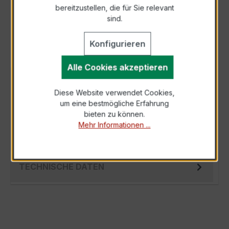
bereitzustellen, die für Sie relevant
Als PDF exportieren
sind.
Konfigurieren
Alle Cookies akzeptieren
BESCHREIBUNG
Diese Website verwendet Cookies,
Der EASKD 31.5 3x400/1A 10VA Kl.0,5 ist ein
um eine bestmögliche Erfahrung
kompakter, hochpräziser
bieten zu können.
Verrechnungsstromwandler der bewährten
Mehr Informationen ...
EASKD-Serie, spez…
Mehr
TECHNISCHE DATEN