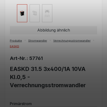
Abbildung ähnlich
Produkte
Stromwandler
Verrechnungsstromwandler
EASKD
Art-Nr.: 57761
EASKD 31.5 3x400/1A 10VA
Kl.0,5 -
Verrechnungsstromwandler
auswählen
Primärstrom