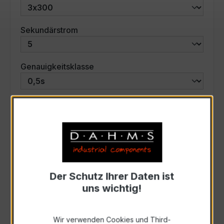
auswählen
Sekundärstrom
auswählen
Genauigkeitsklasse
auswählen
Scheinleistung (VA)
Auswahl zurücksetzen
Der Schutz Ihrer Daten ist
Art. Nr.:
57586
uns wichtig!
Anfrage schriftlich
Wir verwenden Cookies und Third-