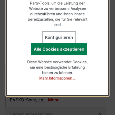
Party-Tools, um die Leistung der
Zur Sammelanfrage hinzufügen
Website zu verbessern, Analysen
durchzuführen und Ihnen Inhalte
bereitzustellen, die für Sie relevant
Anfrage telefonisch
sind.
Konfigurieren
Als PDF exportieren
Alle Cookies akzeptieren
Diese Website verwendet Cookies,
um eine bestmögliche Erfahrung
BESCHREIBUNG
bieten zu können.
Mehr Informationen ...
Der EASKD 31.5 3x300/5A 2,5VA Kl.0,5s ist ein
kompakter, hochpräziser
Verrechnungsstromwandler der bewährten
EASKD-Serie, sp…
Mehr
TECHNISCHE DATEN