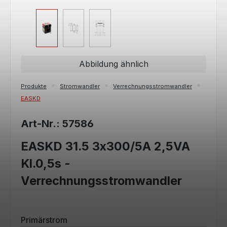
Abbildung ähnlich
Produkte
Stromwandler
Verrechnungsstromwandler
EASKD
Art-Nr.: 57586
EASKD 31.5 3x300/5A 2,5VA
Kl.0,5s -
Verrechnungsstromwandler
auswählen
Primärstrom