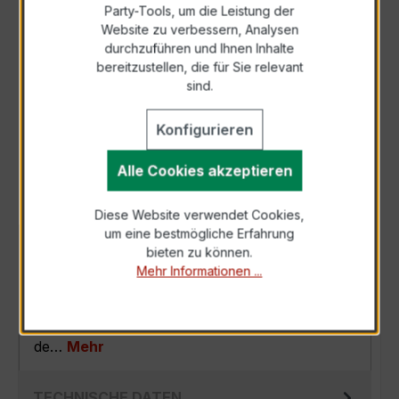
Party-Tools, um die Leistung der
Zur Sammelanfrage hinzufügen
Website zu verbessern, Analysen
durchzuführen und Ihnen Inhalte
bereitzustellen, die für Sie relevant
Anfrage telefonisch
sind.
Konfigurieren
Als PDF exportieren
Alle Cookies akzeptieren
Diese Website verwendet Cookies,
um eine bestmögliche Erfahrung
BESCHREIBUNG
bieten zu können.
Mehr Informationen ...
Der Verrechnungsstromwandler EASKD 31.5
3x300/5A 2,5VA Kl.0,2 ist ein kompakter,
hochpräziser Niederspannungs-Messwandler
de…
Mehr
TECHNISCHE DATEN