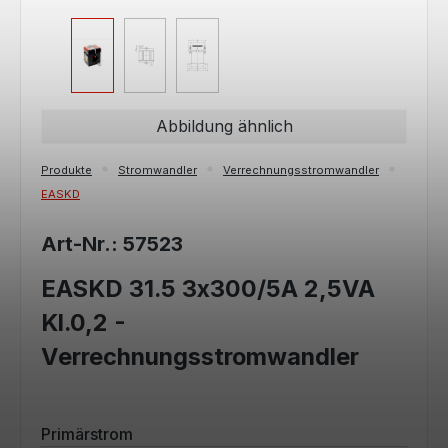
Abbildung ähnlich
Produkte
Stromwandler
Verrechnungsstromwandler
EASKD
Art-Nr.: 57523
EASKD 31.5 3x300/5A 2,5VA
Kl.0,2 -
Verrechnungsstromwandler
auswählen
Primärstrom