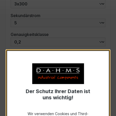
auswählen
Sekundärstrom
auswählen
Genauigkeitsklasse
auswählen
Scheinleistung (VA)
Auswahl zurücksetzen
Der Schutz Ihrer Daten ist
Art. Nr.:
57523
uns wichtig!
Anfrage schriftlich
Wir verwenden Cookies und Third-