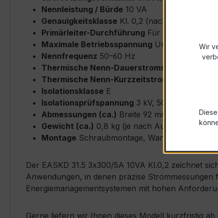
Nennleistung / Bürde
10 VA
Genauigkeitsklasse
Kl. 0,2 (nach IEC/EN 6186
Primärleiter-Durchführung
Für Rundleiter bi
Maximale Betriebsspannung
Um ≤ 0,72 kV
Wir v
Nennfrequenz
50–60 Hz
verb
Thermische Nenn-Dauerstromstärke
Icth = 
Thermische Nenn-Kurzzeitstromstärke
Ith = 
Isolationsklasse
E
Isolationsprüfspannung
3 kV, 50 Hz, 1 min
Diese
Abmessungen (ca.)
Breite 92 mm × Höhe 92 
könn
Gewicht (ca.)
0,8 kg (je nach Ausführung)
Montage
Schraubmontage, Wand- oder Schien
Der EASKD 31.5 3x300/5A 10VA Kl.0,2 zeichnet sich 
Anwendungen, in denen präzise Strommessungen fü
Energiemanagementsystemen mit hohen Anforderung
Gerne liefern wir Ihnen dieses Modell kurzfristig 