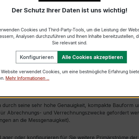
Der Schutz Ihrer Daten ist uns wichtig!
9-2 bzw. DIN EN 61869-2)
s max. Ø 31 mm (Kabeldurchführung)
erwenden Cookies und Third-Party-Tools, um die Leistung der Webs
essern, Analysen durchzuführen und Ihnen Inhalte bereitzustellen, di
1,2 × Ipr (Dauerstrom 1,2 × Primärnennstrom)
Sie relevant sind.
100 × Ipr, 1 s
Konfigurieren
Alle Cookies akzeptieren
 Website verwendet Cookies, um eine bestmögliche Erfahrung biet
mm × Tiefe 52 mm
en.
Mehr Informationen ...
enbefestigung möglich
durch seine sehr hohe Genauigkeit, kompakte Bauform und 
r Abrechnungs- und Verrechnungszwecke gefordert werden
en an die Messgenauigkeit).
ab Lager oder konfigurieren für Sie weitere Primärströme d