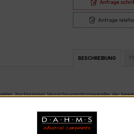
Anfrage schrif
Anfrage telefo
T
BESCHREIBUNG
pakter, hochpräziser Verrechnungsstromwandler der bewähr
nd industriellen Mess- und Überwachungssystemen entwickel
 EASKD 31.5
bhängige Kanäle, Primärnennstrom 300 A, Sekundärnennst