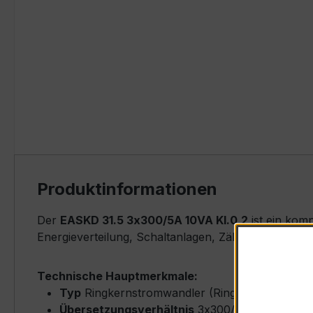
Produktinformationen
Der
EASKD 31.5 3x300/5A 10VA Kl.0,2
ist ein kom
Energieverteilung, Schaltanlagen, Zählerfeldern u
Technische Hauptmerkmale:
Typ
Ringkernstromwandler (Ring-Core Type) –
Übersetzungsverhältnis
3x300/5 A (drei una