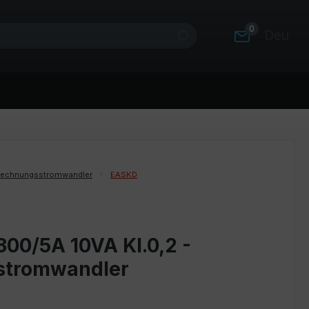
0
Deutsc
rechnungsstromwandler
EASKD
300/5A 10VA Kl.0,2 -
stromwandler