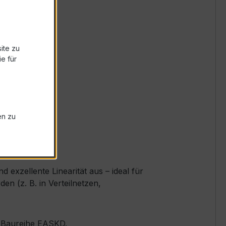
ite zu
e für
en zu
exzellente Linearität aus – ideal für
 (z. B. in Verteilnetzen,
er Baureihe EASKD.