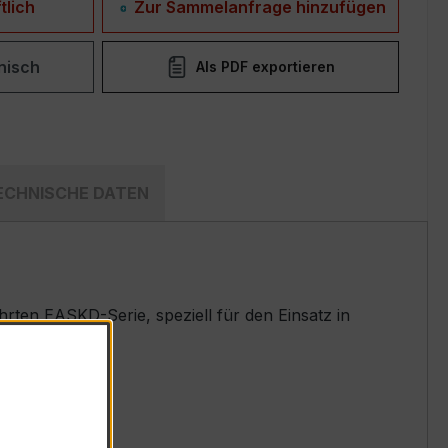
tlich
Zur Sammelanfrage hinzufügen
nisch
Als PDF exportieren
ECHNISCHE DATEN
ten EASKD-Serie, speziell für den Einsatz in
t.
rom 5 A)