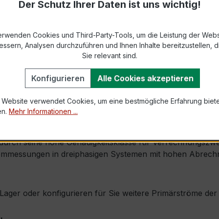
Der Schutz Ihrer Daten ist uns wichtig!
9-2 bzw. DIN EN 61869-2)
s max. Ø 31 mm (Kabeldurchführung)
erwenden Cookies und Third-Party-Tools, um die Leistung der Webs
essern, Analysen durchzuführen und Ihnen Inhalte bereitzustellen, di
Sie relevant sind.
1,0 × Ipr (Dauerstrom 1 × Primärnennstrom)
Konfigurieren
Alle Cookies akzeptieren
120 × Ipr, 1 s
 Website verwendet Cookies, um eine bestmögliche Erfahrung biet
en.
Mehr Informationen ...
, inkl. Isolierschutzkappe
 durch seine hohe Genauigkeitsklasse für Verrechnungszwe
rommessungen in dreiphasigen Systemen mit hohen Abrech
ab Lager oder konfigurieren für Sie weitere Primärströme d