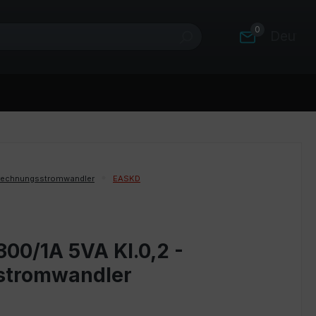
0
Deutsc
rechnungsstromwandler
EASKD
00/1A 5VA Kl.0,2 -
stromwandler