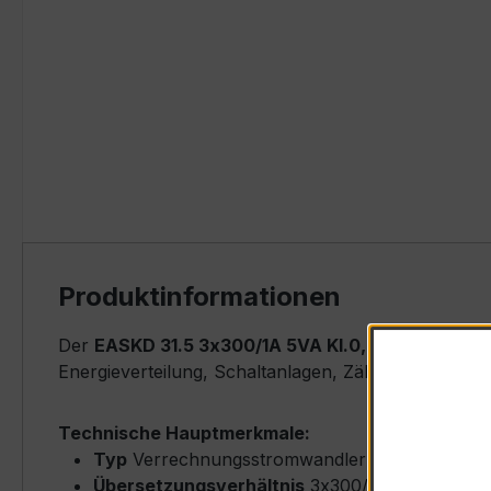
Produktinformationen
Der
EASKD 31.5 3x300/1A 5VA Kl.0,2
ist ein komp
Energieverteilung, Schaltanlagen, Zählerfeldern u
Technische Hauptmerkmale:
Typ
Verrechnungsstromwandler (Window-Type
Übersetzungsverhältnis
3x300/1 A (Primärne