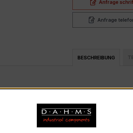
Anfrage schrif
Anfrage telefo
T
BESCHREIBUNG
akter, hochpräziser Verrechnungsstromwandler der bewährt
nd industriellen Mess- und Überwachungssystemen entwickel
) – EASKD 31.5
nnstrom 300 A, Sekundärnennstrom 1 A)