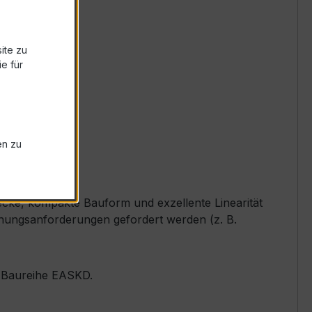
ite zu
e für
en zu
cke, kompakte Bauform und exzellente Linearität
nungsanforderungen gefordert werden (z. B.
er Baureihe EASKD.