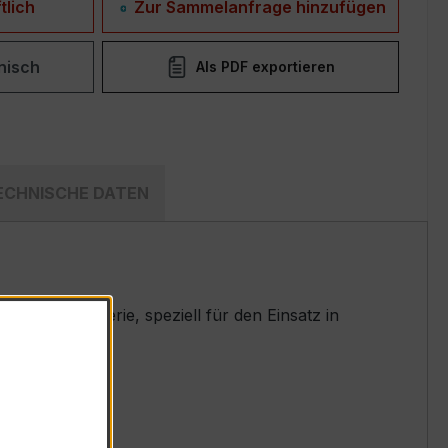
tlich
Zur Sammelanfrage hinzufügen
nisch
Als PDF exportieren
ECHNISCHE DATEN
en EASKD-Serie, speziell für den Einsatz in
t.