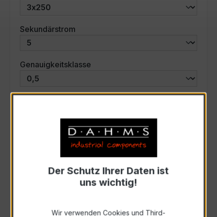
auswählen
Sekundärstrom
auswählen
Genauigkeitsklasse
auswählen
Scheinleistung (VA)
Auswahl zurücksetzen
Der Schutz Ihrer Daten ist
Art. Nr.:
57554
uns wichtig!
Anfrage schriftlich
Wir verwenden Cookies und Third-