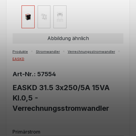
Abbildung ähnlich
Produkte
Stromwandler
Verrechnungsstromwandler
EASKD
Art-Nr.: 57554
EASKD 31.5 3x250/5A 15VA
Kl.0,5 -
Verrechnungsstromwandler
auswählen
Primärstrom