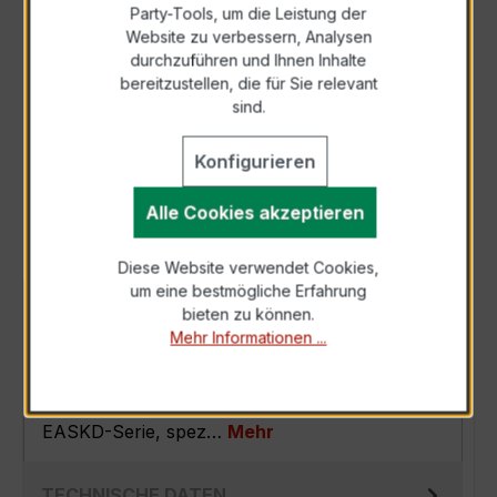
Party-Tools, um die Leistung der
Zur Sammelanfrage hinzufügen
Website zu verbessern, Analysen
durchzuführen und Ihnen Inhalte
bereitzustellen, die für Sie relevant
Anfrage telefonisch
sind.
Konfigurieren
Als PDF exportieren
Alle Cookies akzeptieren
Diese Website verwendet Cookies,
um eine bestmögliche Erfahrung
BESCHREIBUNG
bieten zu können.
Mehr Informationen ...
Der EASKD 31.5 3x250/5A 15VA Kl.0,5 ist ein
kompakter, hochpräziser
Verrechnungsstromwandler der bewährten
EASKD-Serie, spez…
Mehr
TECHNISCHE DATEN