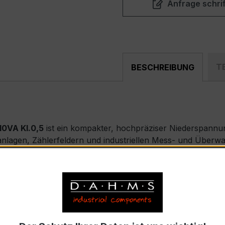
Anfrage schrif
T
BESCHREIBUNG
0VA Kl.0,5
ist ein kompakter, hochpräziser Niederspann
altanlagen, Zählerfeldern und industriellen Mess- und Über
 31.5
nnstrom 250 A pro Phase, Sekundärnennstrom 5 A)
9-2 bzw. DIN EN 61869-2)