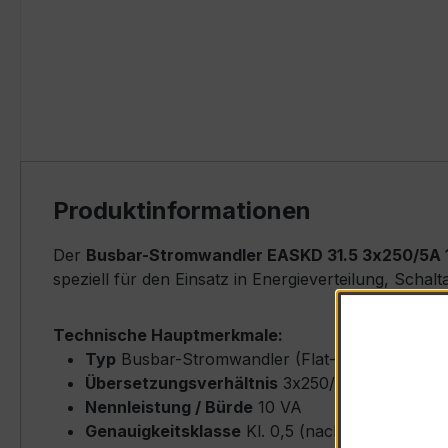
Produktinformationen
Der
Busbar-Stromwandler EASKD 31.5 3x250/5A 1
speziell für den Einsatz in Energieverteilung, Sch
Technische Hauptmerkmale:
Typ
Busbar-Stromwandler (Flat-Type) – EASKD
Übersetzungsverhältnis
3x250/5 A (Primärne
Nennleistung / Bürde
10 VA
Genauigkeitsklasse
Kl. 0,5 (nach IEC/EN 6186