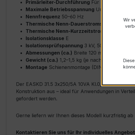
Primärleiter-Durchführung
Für Busbarschienen
Maximale Betriebsspannung
Um ≤ 0,72 kV
Nennfrequenz
50–60 Hz
Wir v
Thermische Nenn-Dauerstromstärke
Icth = 
verb
Thermische Nenn-Kurzzeitstromstärke
Ith = 
Isolationsklasse
E
Isolationsprüfspannung
3 kV, 50 Hz, 1 min
Abmessungen (ca.)
Breite 120 mm × Höhe 10
Gewicht (ca.)
1,2–1,5 kg (je nach Ausführung)
Diese
Montage
Schienenmontage (DIN EN 50022), i
könn
Der EASKD 31.5 3x250/5A 10VA Kl.0,5 zeichnet sich
Konstruktion aus – ideal für Anwendungen in Verte
gefordert werden.
Gerne liefern wir Ihnen dieses Modell kurzfristig 
Kontaktieren Sie uns für Ihr individuelles Angebot