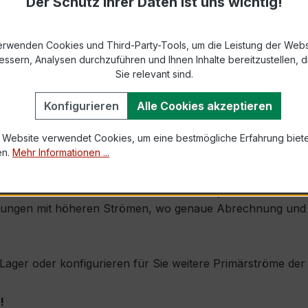
Der Schutz Ihrer Daten ist uns wichtig!
 bis max. 31,5 × 10 mm (Höhe × Breite)
erwenden Cookies und Third-Party-Tools, um die Leistung der Webs
1,2 × Ipr (Dauerstrom 1,2 × Primärnennstrom)
essern, Analysen durchzuführen und Ihnen Inhalte bereitzustellen, di
100 × Ipr, 1 s
Sie relevant sind.
Konfigurieren
Alle Cookies akzeptieren
0 mm × Tiefe 50 mm
 Website verwendet Cookies, um eine bestmögliche Erfahrung biet
nkl. Sekundärklemmen
en.
Mehr Informationen ...
 durch seine flache Bauform für Busbars, hohe Präzision 
ilungen mit höheren Strömen, wo genaue Abrechnung und z
ab Lager oder konfigurieren für Sie weitere Primärströme d
!