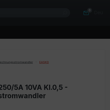
0
Deutsc
rechnungsstromwandler
EASKD
50/5A 10VA Kl.0,5 -
stromwandler