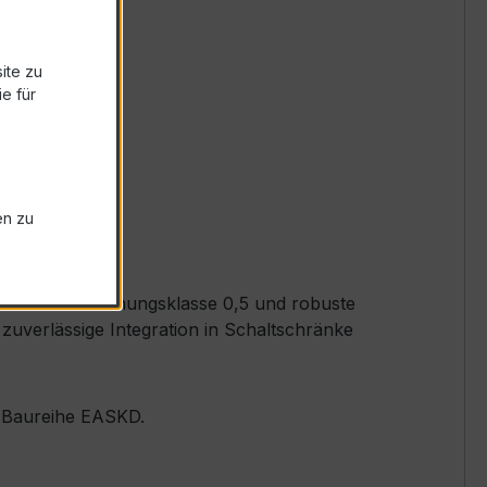
ite zu
e für
en zu
in der Verrechnungsklasse 0,5 und robuste
uverlässige Integration in Schaltschränke
er Baureihe EASKD.