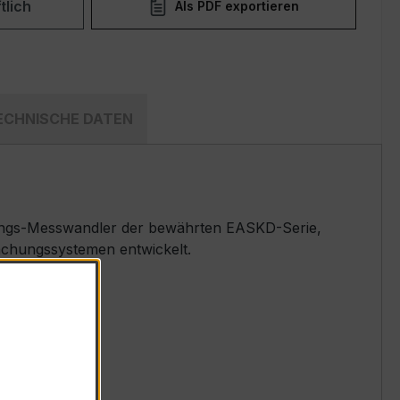
tlich
Als PDF exportieren
ECHNISCHE DATEN
ungs-Messwandler der bewährten EASKD-Serie,
wachungssystemen entwickelt.