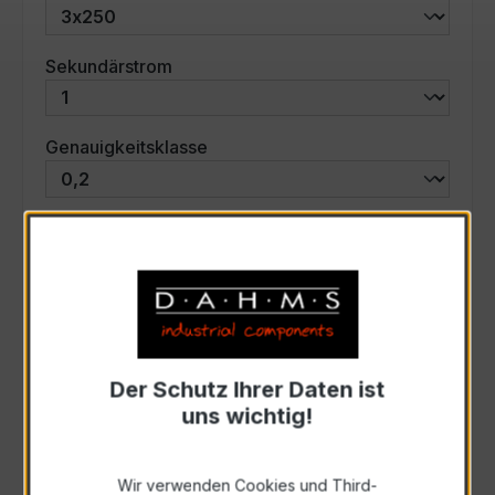
auswählen
Sekundärstrom
auswählen
Genauigkeitsklasse
auswählen
Scheinleistung (VA)
Auswahl zurücksetzen
Der Schutz Ihrer Daten ist
Art. Nr.:
57721
uns wichtig!
Anfrage schriftlich
Wir verwenden Cookies und Third-