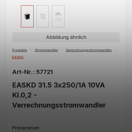
Abbildung ähnlich
Produkte
Stromwandler
Verrechnungsstromwandler
EASKD
Art-Nr.: 57721
EASKD 31.5 3x250/1A 10VA
Kl.0,2 -
Verrechnungsstromwandler
auswählen
Primärstrom