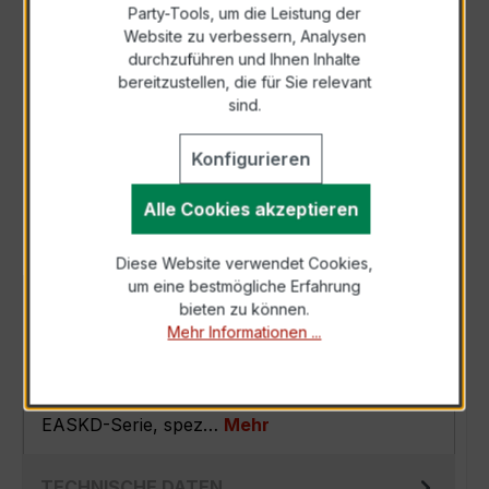
Party-Tools, um die Leistung der
Zur Sammelanfrage hinzufügen
Website zu verbessern, Analysen
durchzuführen und Ihnen Inhalte
bereitzustellen, die für Sie relevant
Anfrage telefonisch
sind.
Konfigurieren
Als PDF exportieren
Alle Cookies akzeptieren
Diese Website verwendet Cookies,
um eine bestmögliche Erfahrung
BESCHREIBUNG
bieten zu können.
Mehr Informationen ...
Der EASKD 31.5 3x250/1A 10VA Kl.0,2 ist ein
kompakter, hochpräziser
Verrechnungsstromwandler der bewährten
EASKD-Serie, spez…
Mehr
TECHNISCHE DATEN