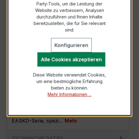
Party-Tools, um die Leistung der
Zur Sammelanfrage hinzufügen
Website zu verbessern, Analysen
durchzuführen und Ihnen Inhalte
bereitzustellen, die für Sie relevant
Anfrage telefonisch
sind.
Konfigurieren
Als PDF exportieren
Alle Cookies akzeptieren
Diese Website verwendet Cookies,
um eine bestmögliche Erfahrung
BESCHREIBUNG
bieten zu können.
Mehr Informationen ...
Der EASKD 31.5 3x200/5A 5VA Kl.0,2 ist ein
kompakter, hochpräziser
Verrechnungsstromwandler der bewährten
EASKD-Serie, spezi…
Mehr
TECHNISCHE DATEN