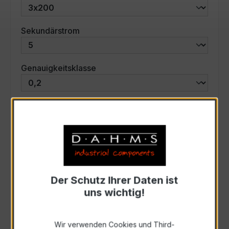
auswählen
Sekundärstrom
auswählen
Genauigkeitsklasse
auswählen
Scheinleistung (VA)
Auswahl zurücksetzen
Der Schutz Ihrer Daten ist
Art. Nr.:
57517
uns wichtig!
Anfrage schriftlich
Wir verwenden Cookies und Third-