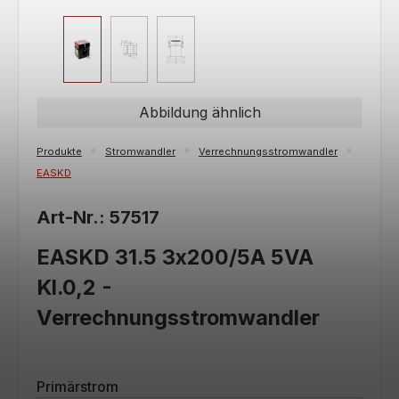
Abbildung ähnlich
Produkte
Stromwandler
Verrechnungsstromwandler
EASKD
Art-Nr.: 57517
EASKD 31.5 3x200/5A 5VA
Kl.0,2 -
Verrechnungsstromwandler
auswählen
Primärstrom