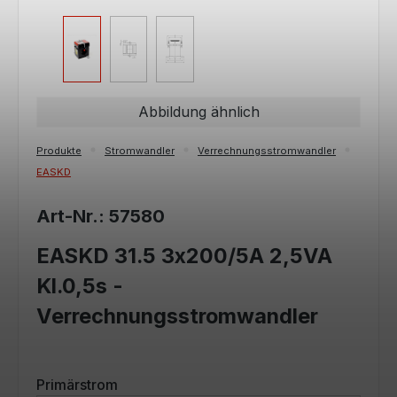
Abbildung ähnlich
Produkte
Stromwandler
Verrechnungsstromwandler
EASKD
Art-Nr.: 57580
EASKD 31.5 3x200/5A 2,5VA
Kl.0,5s -
Verrechnungsstromwandler
auswählen
Primärstrom