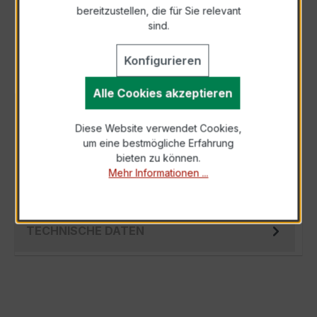
bereitzustellen, die für Sie relevant
Als PDF exportieren
sind.
Konfigurieren
Alle Cookies akzeptieren
BESCHREIBUNG
Diese Website verwendet Cookies,
Der EASKD 31.5 3x200/5A 2,5VA Kl.0,5s ist ein
um eine bestmögliche Erfahrung
kompakter, hochpräziser Niederspannungs-
bieten zu können.
Messwandler der bewährten EASKD-Serie,…
Mehr Informationen ...
Mehr
TECHNISCHE DATEN