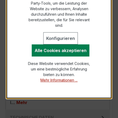
Party-Tools, um die Leistung der
Zur Sammelanfrage hinzufügen
Website zu verbessern, Analysen
durchzuführen und Ihnen Inhalte
bereitzustellen, die für Sie relevant
Anfrage telefonisch
sind.
Konfigurieren
Als PDF exportieren
Alle Cookies akzeptieren
Diese Website verwendet Cookies,
um eine bestmögliche Erfahrung
BESCHREIBUNG
bieten zu können.
Mehr Informationen ...
Der EASKD 31.5 3x200/5A 10VA Kl.0,5s -
Verrechnungsstromwandler bietet Ihnen
optimale Leistungsfähigkeit und Präzision für
I…
Mehr
TECHNISCHE DATEN