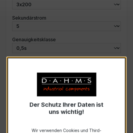
auswählen
Sekundärstrom
auswählen
Genauigkeitsklasse
auswählen
Scheinleistung (VA)
Auswahl zurücksetzen
Der Schutz Ihrer Daten ist
Art. Nr.:
57582
uns wichtig!
Anfrage schriftlich
Wir verwenden Cookies und Third-