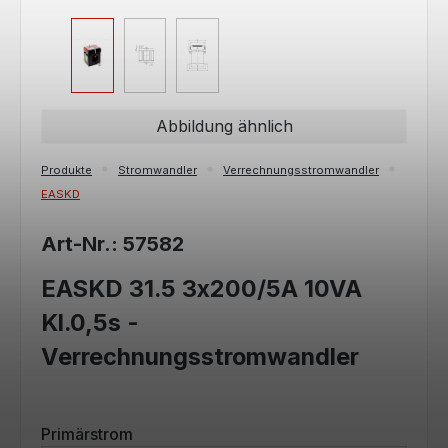
Abbildung ähnlich
Produkte
Stromwandler
Verrechnungsstromwandler
EASKD
Art-Nr.: 57582
EASKD 31.5 3x200/5A 10VA
Kl.0,5s -
Verrechnungsstromwandler
auswählen
Primärstrom