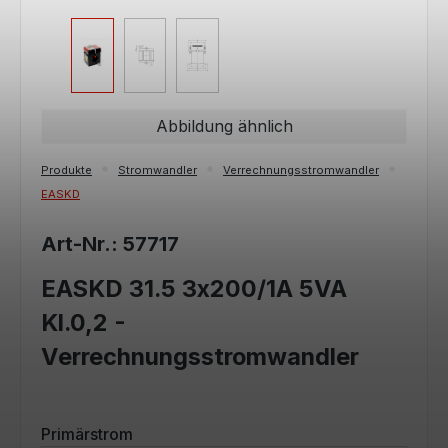
Abbildung ähnlich
Produkte
Stromwandler
Verrechnungsstromwandler
EASKD
Art-Nr.: 57717
EASKD 31.5 3x200/1A 5VA
Kl.0,2 -
Verrechnungsstromwandler
auswählen
Primärstrom