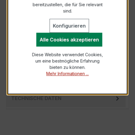
bereitzustellen, die für Sie relevant
Als PDF exportieren
sind.
Konfigurieren
Alle Cookies akzeptieren
BESCHREIBUNG
Diese Website verwendet Cookies,
Der EASKD 31.5 3x200/1A 5VA Kl.0,2 ist ein
um eine bestmögliche Erfahrung
kompakter, hochpräziser Niederspannungs-
bieten zu können.
Verrechnungsstromwandler der bewährten
Mehr Informationen ...
EA…
Mehr
TECHNISCHE DATEN