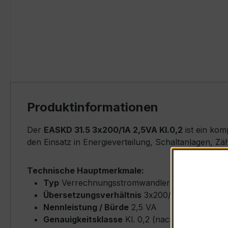
Produktinformationen
Der
EASKD 31.5 3x200/1A 2,5VA Kl.0,2
ist ein ko
den Einsatz in Energieverteilung, Schaltanlagen, Z
Technische Hauptmerkmale:
Typ
Verrechnungsstromwandler (Ringkern-Typ
Übersetzungsverhältnis
3x200/1 A (drei Phas
Nennleistung / Bürde
2,5 VA
Genauigkeitsklasse
Kl. 0,2 (nach IEC/EN 6186