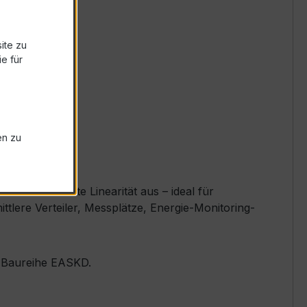
ite zu
e für
en zu
nd exzellente Linearität aus – ideal für
tlere Verteiler, Messplätze, Energie-Monitoring-
er Baureihe EASKD.