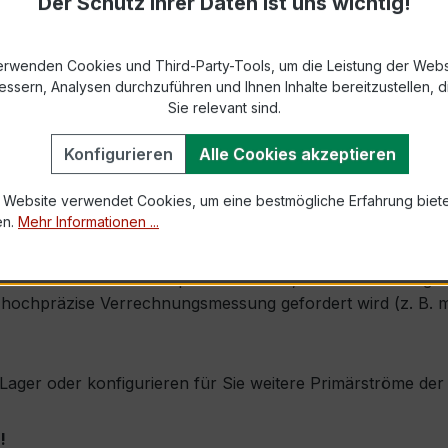
Der Schutz Ihrer Daten ist uns wichtig!
s max. Ø 31 mm (Kabeldurchführung)
erwenden Cookies und Third-Party-Tools, um die Leistung der Webs
1,2 × Ipr (Dauerstrom 1,2 × Primärnennstrom)
essern, Analysen durchzuführen und Ihnen Inhalte bereitzustellen, di
100 × Ipr, 1 s
Sie relevant sind.
Konfigurieren
Alle Cookies akzeptieren
mm × Tiefe 42 mm
ng)
 Website verwendet Cookies, um eine bestmögliche Erfahrung biet
, inkl. Isolierschutzkappe
en.
Mehr Informationen ...
 durch seine sehr kompakte Bauform, hohe Zuverlässigkeit u
ochpräzise Verrechnungsmessung gefordert wird (z. B. mit
ab Lager oder konfigurieren für Sie weitere Primärströme d
!