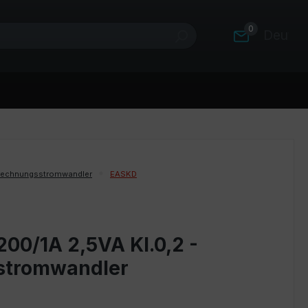
0
Deutsc
rechnungsstromwandler
EASKD
00/1A 2,5VA Kl.0,2 -
stromwandler