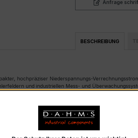
Anfrage schrif
T
BESCHREIBUNG
mpakter, hochpräziser Niederspannungs-Verrechnungsstrom
ählerfeldern und industriellen Mess- und Überwachungssyst
) – EASKD 31.5
en, je Primärnennstrom 200 A, Sekundärnennstrom 1 A)
9-2 bzw. DIN EN 61869-2)