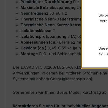
Primärleiter-Durchführung
Für Rundleiter bi
Maximale Betriebsspannung
Um ≤ 0,72 kV
Nennfrequenz
50–60 Hz
Wir v
Thermische Nenn-Dauerstromstärke
Icth = 
verb
Thermische Nenn-Kurzzeitstromstärke
Ith = 
Isolationsklasse
F
Isolationsprüfspannung
3 kV, 50 Hz, 1 min
Abmessungen (ca.)
Breite 62 mm × Höhe 82 
Gewicht (ca.)
0,45–0,55 kg (je nach Ausführu
Diese
Montage
Fuß- und Schienenbefestigung möglich
könn
Der EASKD 31.5 3x200/1A 2,5VA Kl.0,2 zeichnet sich
Anwendungen, in denen bei mittleren Strömen eine h
Systeme mit hohem Genauigkeitsanspruch).
Gerne liefern wir Ihnen dieses Modell kurzfristig 
Kontaktieren Sie uns für Ihr individuelles Angebot