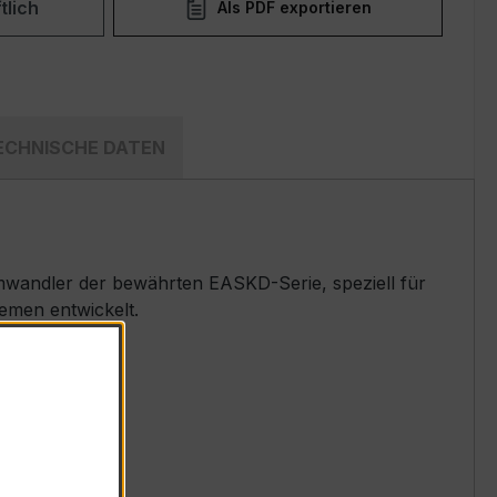
tlich
Als PDF exportieren
ECHNISCHE DATEN
wandler der bewährten EASKD-Serie, speziell für
emen entwickelt.