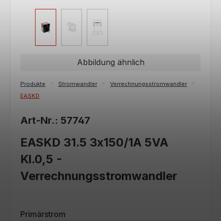
Abbildung ähnlich
Produkte
Stromwandler
Verrechnungsstromwandler
EASKD
Art-Nr.: 57747
EASKD 31.5 3x150/1A 5VA
Kl.0,5 -
Verrechnungsstromwandler
auswählen
Primärstrom