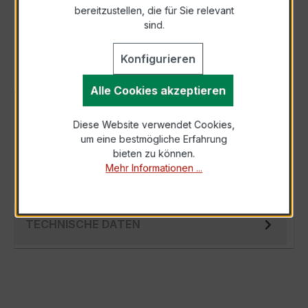
bereitzustellen, die für Sie relevant
Als PDF exportieren
sind.
Konfigurieren
Alle Cookies akzeptieren
BESCHREIBUNG
Diese Website verwendet Cookies,
Der EASKD 31.5 3x150/1A 5VA Kl.0,5 ist ein
um eine bestmögliche Erfahrung
kompakter, hochpräziser Niederspannungs-
bieten zu können.
Messwandler der bewährten EASKD-Serie,
Mehr Informationen ...
sp…
Mehr
TECHNISCHE DATEN