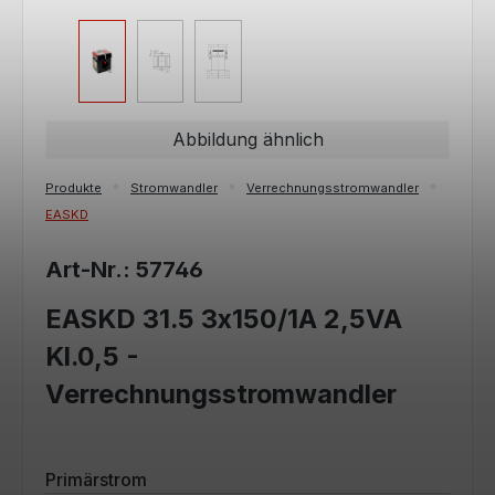
Abbildung ähnlich
Produkte
Stromwandler
Verrechnungsstromwandler
EASKD
Art-Nr.: 57746
EASKD 31.5 3x150/1A 2,5VA
Kl.0,5 -
Verrechnungsstromwandler
auswählen
Primärstrom