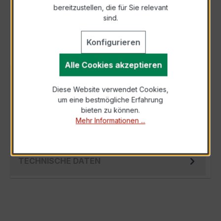
bereitzustellen, die für Sie relevant
Als PDF exportieren
sind.
Konfigurieren
Alle Cookies akzeptieren
BESCHREIBUNG
Diese Website verwendet Cookies,
Der EASKD 31.5 3x150/1A 2,5VA Kl.0,5 ist ein
um eine bestmögliche Erfahrung
kompakter, hochpräziser Niederspannungs-
bieten zu können.
Verrechnungsstromwandler der bewährten…
Mehr Informationen ...
Mehr
TECHNISCHE DATEN