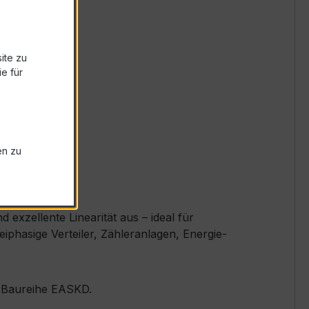
ite zu
e für
en zu
xzellente Linearität aus – ideal für
phasige Verteiler, Zähleranlagen, Energie-
er Baureihe EASKD.