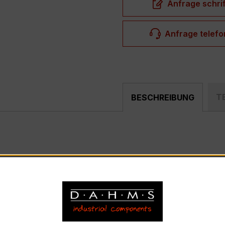
Anfrage schrif
Anfrage telefo
T
BESCHREIBUNG
ompakter, hochpräziser Verrechnungsstromwandler der bewä
nd industriellen Mess- und Überwachungssystemen entwickel
– EASKD 31.5
bhängige Stromwandler, Primärnennstrom 100 A, Sekundär