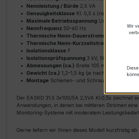
Nennleistung / Bürde
2,5 VA
Genauigkeitsklasse
Kl. 0,5 s (nach IEC/EN 61
Maximale Betriebsspannung
Um ≤ 0,72 kV
Wir v
Nennfrequenz
50–60 Hz
verb
Thermische Nenn-Dauerstromstärke
Icth = 
Thermische Nenn-Kurzzeitstromstärke
Ith = 
Isolationsklasse
F
Isolationsprüfspannung
3 kV, 50 Hz, 1 min
Abmessungen (ca.)
Breite 105 mm × Höhe 10
Diese
Gewicht (ca.)
1,2–1,5 kg (je nach Ausführung)
könn
Montage
Schienen- und Schraubmontage mögli
Der EASKD 31.5 3x100/5A 2,5VA Kl.0,5s zeichnet sic
Anwendungen, in denen bei mittleren Strömen eine p
Monitoring-Systeme mit moderatem Leistungsbedarf
Gerne liefern wir Ihnen dieses Modell kurzfristig 