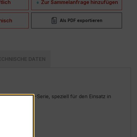
tlich
Zur Sammelanfrage hinzufügen
nisch
Als PDF exportieren
ECHNISCHE DATEN
hrten EASKD-Serie, speziell für den Einsatz in
t.
nennstrom 5 A)