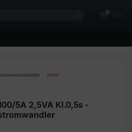
0
Deutsc
rechnungsstromwandler
EASKD
00/5A 2,5VA Kl.0,5s -
stromwandler