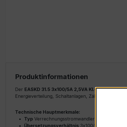
Produktinformationen
Der
EASKD 31.5 3x100/5A 2,5VA Kl.0,5s
ist ein k
Energieverteilung, Schaltanlagen, Zählerfeldern u
Technische Hauptmerkmale:
Typ
Verrechnungsstromwandler (Kasten-Typ) 
Übersetzungsverhältnis
3x100/5 A (drei una