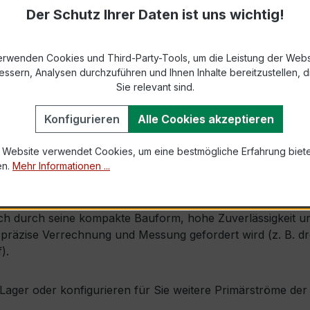
Der Schutz Ihrer Daten ist uns wichtig!
869-2 bzw. DIN EN 61869-2)
erwenden Cookies und Third-Party-Tools, um die Leistung der Webs
essern, Analysen durchzuführen und Ihnen Inhalte bereitzustellen, di
1,0 × Ipr (Dauerstrom 1 × Primärnennstrom)
Sie relevant sind.
100 × Ipr, 1 s
Konfigurieren
Alle Cookies akzeptieren
5 mm × Tiefe 55 mm
 Website verwendet Cookies, um eine bestmögliche Erfahrung biet
en.
Mehr Informationen ...
ch, inkl. IP20-Schutzgehäuse
h durch seine kompakte Bauform, hohe Zuverlässigkeit und e
räzise Verrechnung und Messung gefordert wird (z. B. drei
).
ab Lager oder konfigurieren für Sie weitere Primärströme d