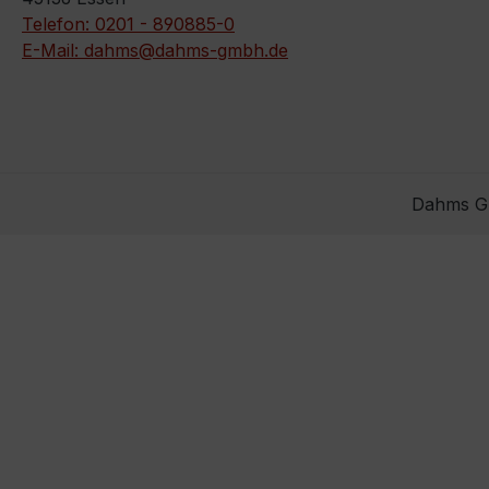
Telefon: 0201 - 890885-0
E-Mail: dahms@dahms-gmbh.de
Dahms Gm