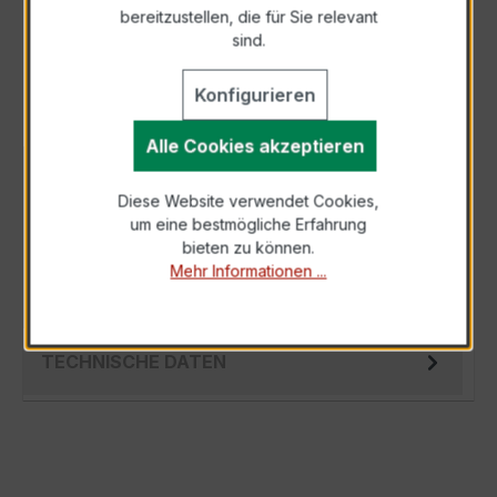
bereitzustellen, die für Sie relevant
Als PDF exportieren
sind.
Konfigurieren
Alle Cookies akzeptieren
BESCHREIBUNG
Diese Website verwendet Cookies,
Der EASKD 31.5 3x100/5A 2,5VA Kl.0,5 ist ein
um eine bestmögliche Erfahrung
kompakter, hochpräziser Niederspannungs-
bieten zu können.
Verrechnungsstromwandler der bewährten…
Mehr Informationen ...
Mehr
TECHNISCHE DATEN