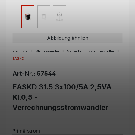
Abbildung ähnlich
Produkte
Stromwandler
Verrechnungsstromwandler
EASKD
Art-Nr.: 57544
EASKD 31.5 3x100/5A 2,5VA
Kl.0,5 -
Verrechnungsstromwandler
auswählen
Primärstrom