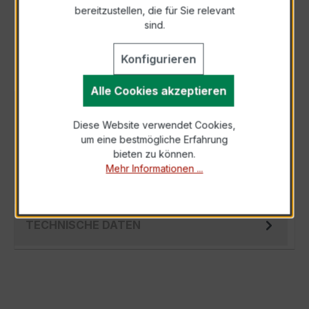
bereitzustellen, die für Sie relevant
Als PDF exportieren
sind.
Konfigurieren
Alle Cookies akzeptieren
BESCHREIBUNG
Diese Website verwendet Cookies,
Der EASKD 31.5 3x100/5A 2,5VA Kl.0,2 ist ein
um eine bestmögliche Erfahrung
kompakter, hochpräziser Niederspannungs-
bieten zu können.
Verrechnungsstromwandler der bewährten…
Mehr Informationen ...
Mehr
TECHNISCHE DATEN