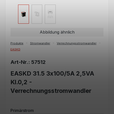
Abbildung ähnlich
Produkte
Stromwandler
Verrechnungsstromwandler
EASKD
Art-Nr.: 57512
EASKD 31.5 3x100/5A 2,5VA
Kl.0,2 -
Verrechnungsstromwandler
auswählen
Primärstrom