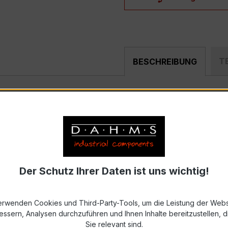
T
BESCHREIBUNG
x600-300/5A 5-2,5VA Kl.0,5s
ist ein kompakter, hochprä
erie, speziell für den Einsatz in Energieverteilung, Scha
Der Schutz Ihrer Daten ist uns wichtig!
 2U
abler Primärnennstrom 600–300 A, Sekundärnennstrom 5 
erwenden Cookies und Third-Party-Tools, um die Leistung der Webs
essern, Analysen durchzuführen und Ihnen Inhalte bereitzustellen, di
869-2 bzw. DIN EN 61869-2)
Sie relevant sind.