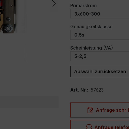
auswählen
Primärstrom
auswäh
Genauigkeitsklasse
auswäh
Scheinleistung (VA)
Auswahl zurücksetzen
Art. Nr.:
57623
Anfrage schrif
Anfrage telefo