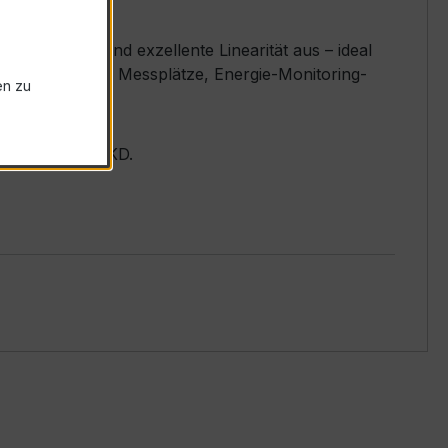
lässigkeit und exzellente Linearität aus – ideal
echnungspunkte, Messplätze, Energie-Monitoring-
en zu
er Baureihe EASKD.