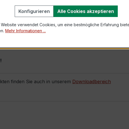
Konfigurieren
Alle Cookies akzeptieren
chnet sich durch seine sehr kompakte Bauform, hohe Zuver
 Strömen eine präzise Messung gefordert wird (z. B. Verr
 Website verwendet Cookies, um eine bestmögliche Erfahrung biet
en.
Mehr Informationen ...
ab Lager oder konfigurieren für Sie weitere Primärströme d
!
ukten finden Sie auch in unserem
Downloadbereich