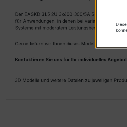
Der EASKD 31.5 2U 3x600-300/5A 5-2,5VA Kl.0,5s zei
für Anwendungen, in denen bei variablen mittleren
Diese
Systeme mit moderatem Leistungsbedarf).
könn
Gerne liefern wir Ihnen dieses Modell kurzfristig 
Kontaktieren Sie uns für Ihr individuelles Angebot
3D Modelle und weitere Dateien zu jeweiligen Prod