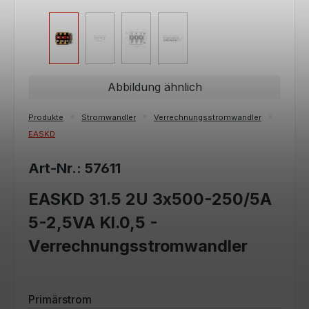
Abbildung ähnlich
Produkte
Stromwandler
Verrechnungsstromwandler
EASKD
Art-Nr.: 57611
EASKD 31.5 2U 3x500-250/5A
5-2,5VA Kl.0,5 -
Verrechnungsstromwandler
auswählen
Primärstrom