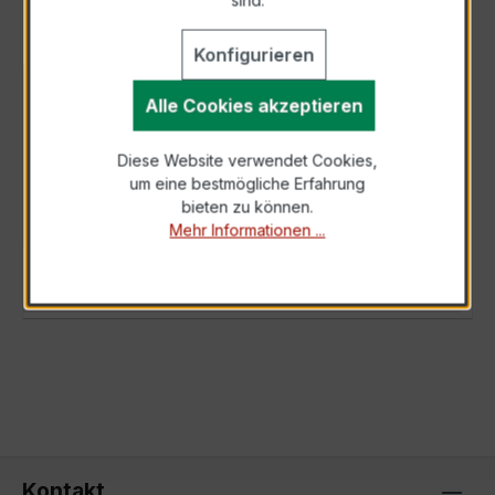
Konfigurieren
BESCHREIBUNG
Alle Cookies akzeptieren
Der EASKD 31.5 2U 3x500-250/5A 5-2,5VA
Diese Website verwendet Cookies,
Kl.0,5 ist ein kompakter, hochpräziser,
um eine bestmögliche Erfahrung
zwischen zwei Primärströmen umschaltbarer
bieten zu können.
Nie…
Mehr
Mehr Informationen ...
TECHNISCHE DATEN
Kontakt