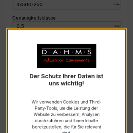
auswählen
Genauigkeitsklasse
auswählen
Scheinleistung (VA)
Auswahl zurücksetzen
Der Schutz Ihrer Daten ist
uns wichtig!
Art. Nr.:
57611
Wir verwenden Cookies und Third-
Anfrage schriftlich
Party-Tools, um die Leistung der
Website zu verbessern, Analysen
durchzuführen und Ihnen Inhalte
Als PDF exportieren
bereitzustellen, die für Sie relevant
sind.