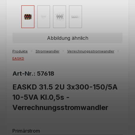
Abbildung ähnlich
Produkte
Stromwandler
Verrechnungsstromwandler
EASKD
Art-Nr.: 57618
EASKD 31.5 2U 3x300-150/5A
10-5VA Kl.0,5s -
Verrechnungsstromwandler
auswählen
Primärstrom