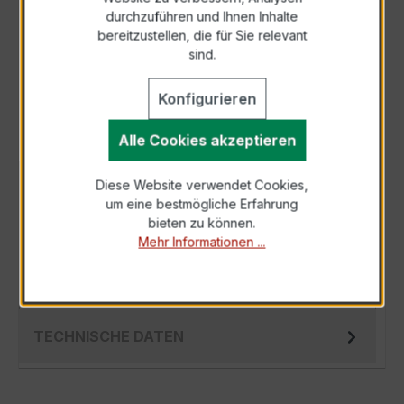
durchzuführen und Ihnen Inhalte
Anfrage telefonisch
bereitzustellen, die für Sie relevant
sind.
Als PDF exportieren
Konfigurieren
Alle Cookies akzeptieren
Diese Website verwendet Cookies,
BESCHREIBUNG
um eine bestmögliche Erfahrung
Der EASKD 31.5 2U 3x300-150/5A 10-5VA
bieten zu können.
Kl.0,5s ist ein kompakter, hochpräziser,
Mehr Informationen ...
zwischen zwei Primärströmen umschaltbarer
Ver…
Mehr
TECHNISCHE DATEN