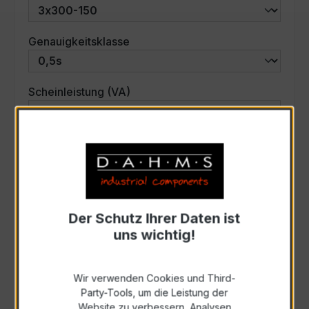
auswählen
Genauigkeitsklasse
auswählen
Scheinleistung (VA)
Auswahl zurücksetzen
Art. Nr.:
57618
Der Schutz Ihrer Daten ist
uns wichtig!
Anfrage schriftlich
Wir verwenden Cookies und Third-
Zur Sammelanfrage hinzufügen
Party-Tools, um die Leistung der
Website zu verbessern, Analysen