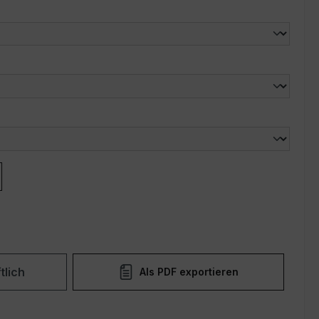
len
len
tlich
Als PDF exportieren