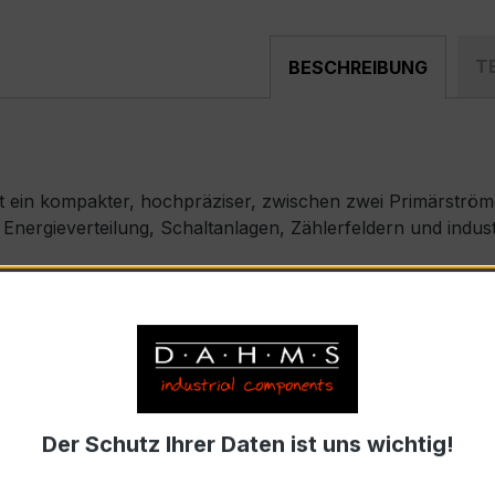
T
BESCHREIBUNG
t ein kompakter, hochpräziser, zwischen zwei Primärstr
n Energieverteilung, Schaltanlagen, Zählerfeldern und in
p) – EASKD
rnennströme 300 A / 150 A, Sekundärnennstrom 5 A, für 
9-2 bzw. DIN EN 61869-2)
Der Schutz Ihrer Daten ist uns wichtig!
s max. Ø 31,5 mm (Kabeldurchführung)