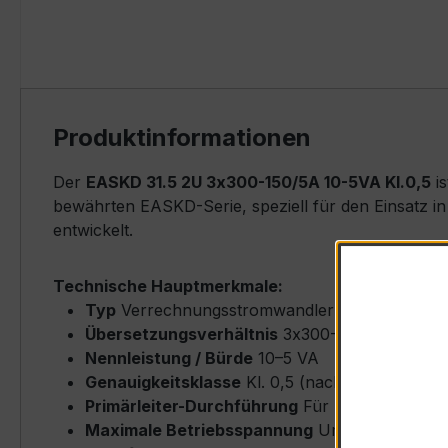
Produktinformationen
Der
EASKD 31.5 2U 3x300-150/5A 10-5VA Kl.0,5
is
bewährten EASKD-Serie, speziell für den Einsatz i
entwickelt.
Technische Hauptmerkmale:
Typ
Verrechnungsstromwandler (Ringkern-Ty
Übersetzungsverhältnis
3x300-150/5 A (Primä
Nennleistung / Bürde
10–5 VA
Genauigkeitsklasse
Kl. 0,5 (nach IEC/EN 6186
Primärleiter-Durchführung
Für Rundleiter bi
Maximale Betriebsspannung
Um ≤ 0,72 kV