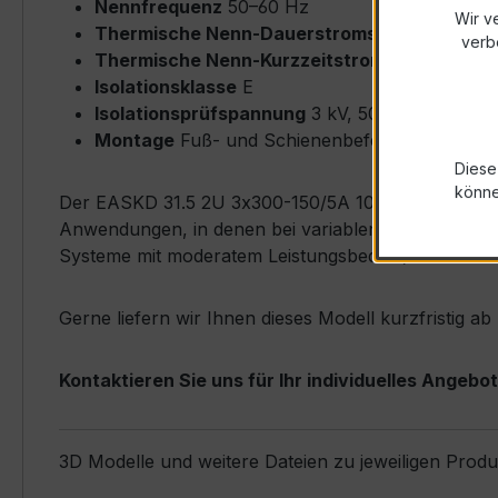
Nennfrequenz
50–60 Hz
Wir v
Thermische Nenn-Dauerstromstärke
Icth = 
verb
Thermische Nenn-Kurzzeitstromstärke
Ith = 
Isolationsklasse
E
Isolationsprüfspannung
3 kV, 50 Hz, 1 min
Montage
Fuß- und Schienenbefestigung möglich
Diese
könn
Der EASKD 31.5 2U 3x300-150/5A 10-5VA Kl.0,5 zeich
Anwendungen, in denen bei variablen Strömen eine p
Systeme mit moderatem Leistungsbedarf).
Gerne liefern wir Ihnen dieses Modell kurzfristig 
Kontaktieren Sie uns für Ihr individuelles Angebot
3D Modelle und weitere Dateien zu jeweiligen Prod