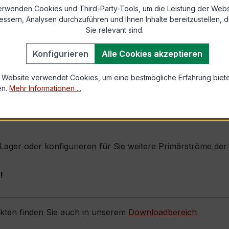
erwenden Cookies und Third-Party-Tools, um die Leistung der Webs
1,2 × Ipr (Dauerstrom 1,2 × Primärnennstrom)
essern, Analysen durchzuführen und Ihnen Inhalte bereitzustellen, di
100 × Ipr, 1 s
Sie relevant sind.
Konfigurieren
Alle Cookies akzeptieren
, inkl. Isolierschutzkappe
 Website verwendet Cookies, um eine bestmögliche Erfahrung biet
en.
Mehr Informationen ...
net sich durch seine sehr kompakte Bauform, hohe Zuverläs
räzise Verrechnungsmessung gefordert wird (z. B. mittlere
ab Lager oder konfigurieren für Sie weitere Primärströme d
!
ukten finden Sie auch in unserem
Downloadbereich