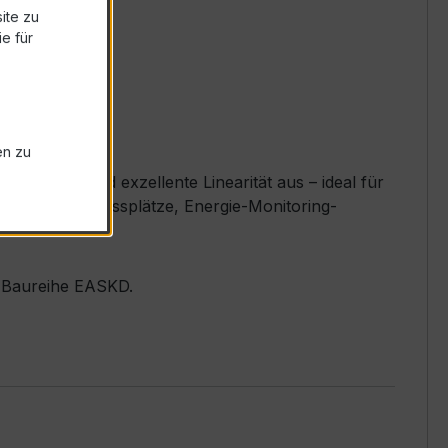
ite zu
e für
en zu
sigkeit und exzellente Linearität aus – ideal für
 Verteiler, Messplätze, Energie-Monitoring-
er Baureihe EASKD.