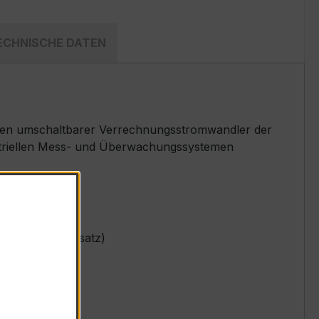
ECHNISCHE DATEN
ömen umschaltbarer Verrechnungsstromwandler der
dustriellen Mess- und Überwachungssystemen
3-phasigen Einsatz)