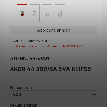
Abbildung ähnlich
Produkte
Stromwandler
Hochfrequenz Kabelumbau-Stromwandler (XKBR/XKBU)
Art-Nr.: 44-6031
XKBR 44 800/5A 5VA Kl.1FS5
auswählen
Primärstrom
auswählen
Sekundärstrom