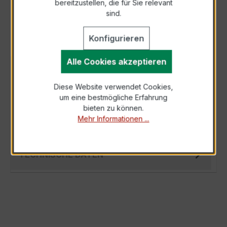
bereitzustellen, die für Sie relevant
Als PDF exportieren
sind.
Konfigurieren
Alle Cookies akzeptieren
BESCHREIBUNG
Diese Website verwendet Cookies,
Der Hochfrequenz Kabelumbau-Stromwandler
um eine bestmögliche Erfahrung
XKBR 44 800/5A 5VA Kl.1FS5 ist ein
bieten zu können.
kompakter, hochpräziser Niederspannungs-
Mehr Informationen ...
Messwand…
Mehr
TECHNISCHE DATEN