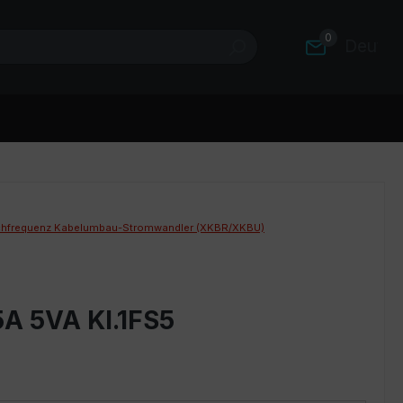
0
Deutsc
hfrequenz Kabelumbau-Stromwandler (XKBR/XKBU)
A 5VA Kl.1FS5