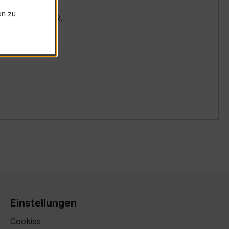
en zu
r Baureihe XKBR.
Einstellungen
Cookies