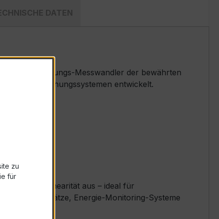
ECHNISCHE DATEN
ser Niederspannungs-Messwandler der bewährten
ess- und Überwachungssystemen entwickelt.
ite zu
e für
zellente Linearität aus – ideal für
ysteme, Messplätze, Energie-Monitoring-Systeme