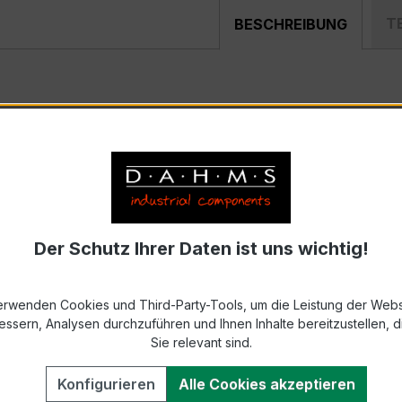
T
BESCHREIBUNG
BR 44 600/5A 5VA Kl.1FS5
ist ein kompakter, hochpräzi
teilung, Schaltanlagen, Zählerfeldern und industriellen M
 – XKBR 44
Der Schutz Ihrer Daten ist uns wichtig!
strom 600 A, Sekundärnennstrom 5 A)
869-2 bzw. DIN EN 61869-2)
erwenden Cookies und Third-Party-Tools, um die Leistung der Webs
essern, Analysen durchzuführen und Ihnen Inhalte bereitzustellen, di
 seine sehr kompakte Bauform, hohe Zuverlässigkeit und ex
Sie relevant sind.
eine präzise Messung gefordert wird (z. B. Kabelumbau-S
Konfigurieren
Alle Cookies akzeptieren