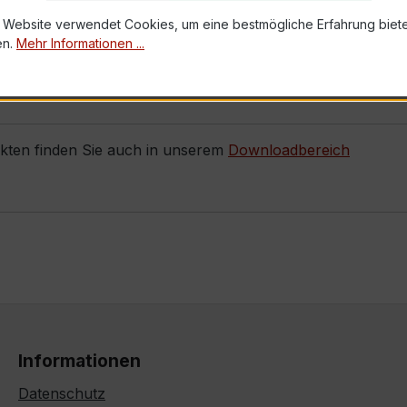
 Website verwendet Cookies, um eine bestmögliche Erfahrung biet
b Lager oder konfigurieren für Sie weitere Primärströme de
en.
Mehr Informationen ...
!
ukten finden Sie auch in unserem
Downloadbereich
Informationen
Datenschutz