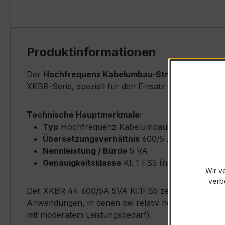
Produktinformationen
Der
Hochfrequenz Kabelumbau-Stromwandler XK
XKBR-Serie, speziell für den Einsatz in Energiever
Technische Hauptmerkmale:
Typ
Hochfrequenz Kabelumbau-Stromwandler
Übersetzungsverhältnis
600/5 A (Primärnenn
Nennleistung / Bürde
5 VA
Genauigkeitsklasse
Kl. 1 FS5 (nach IEC/EN 61
Wir v
verb
Der XKBR 44 600/5A 5VA Kl.1FS5 zeichnet sich durch
Anwendungen, in denen bei relativ hohen Strömen 
mit moderatem Leistungsbedarf).