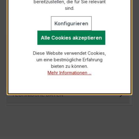
bereitzustellen, die für Sie relevant
Als PDF exportieren
sind.
Konfigurieren
Alle Cookies akzeptieren
BESCHREIBUNG
Diese Website verwendet Cookies,
Der Hochfrequenz Kabelumbau-Stromwandler
um eine bestmögliche Erfahrung
XKBR 44 300/5A 2,5VA Kl.1FS5 ist ein
bieten zu können.
kompakter, hochpräziser Niederspannungs-
Mehr Informationen ...
Messwa…
Mehr
TECHNISCHE DATEN