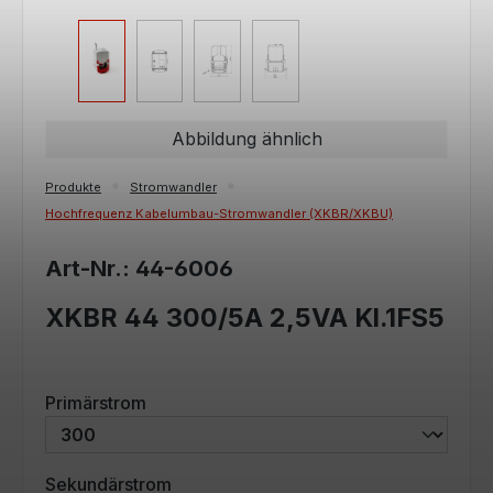
Abbildung ähnlich
Produkte
Stromwandler
Hochfrequenz Kabelumbau-Stromwandler (XKBR/XKBU)
Art-Nr.: 44-6006
XKBR 44 300/5A 2,5VA Kl.1FS5
auswählen
Primärstrom
auswählen
Sekundärstrom