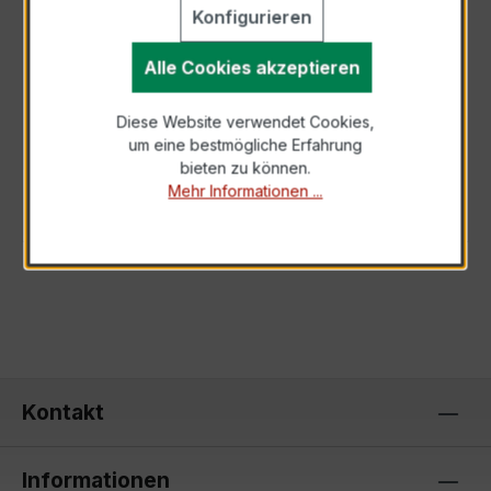
Konfigurieren
BESCHREIBUNG
Der XKBR 44 1000/1A 5VA Kl.1FS5
Alle Cookies akzeptieren
Stromwandler ist die ideale Lösung für Ihre
Bedürfnisse in der Strommessung. Mit einem
Diese Website verwendet Cookies,
Primä…
Mehr
um eine bestmögliche Erfahrung
bieten zu können.
Mehr Informationen ...
TECHNISCHE DATEN
Kontakt
Informationen