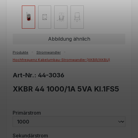
Abbildung ähnlich
Produkte
Stromwandler
Hochfrequenz Kabelumbau-Stromwandler (XKBR/XKBU)
Art-Nr.: 44-3036
XKBR 44 1000/1A 5VA Kl.1FS5
auswählen
Primärstrom
auswählen
Sekundärstrom