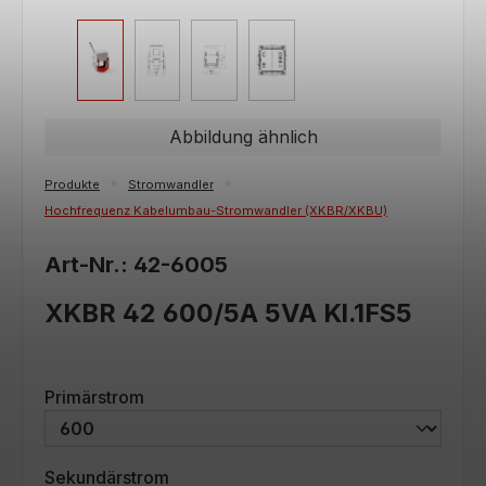
Abbildung ähnlich
Produkte
Stromwandler
Hochfrequenz Kabelumbau-Stromwandler (XKBR/XKBU)
Art-Nr.: 42-6005
XKBR 42 600/5A 5VA Kl.1FS5
auswählen
Primärstrom
auswählen
Sekundärstrom