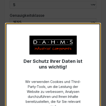
auswählen
Genauigkeitsklasse
auswählen
Scheinleistung (VA)
Auswahl zurücksetzen
Der Schutz Ihrer Daten ist
uns wichtig!
Art. Nr.:
42-6005
Wir verwenden Cookies und Third-
Anfrage schriftlich
Party-Tools, um die Leistung der
Website zu verbessern, Analysen
durchzuführen und Ihnen Inhalte
Als PDF exportieren
bereitzustellen, die für Sie relevant