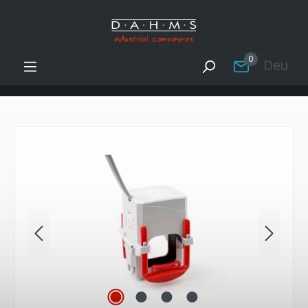
Zum Hauptinhalt springen
0
Deutsc
Bildergalerie überspringen