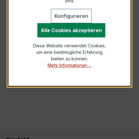
sind.
Konfigurieren
BESCHREIBUNG
Alle Cookies akzeptieren
Der Hochfrequenz Kabelumbau-Stromwandler
Diese Website verwendet Cookies,
XKBR 42 600/5A 5VA Kl.1FS5 ist ein
um eine bestmögliche Erfahrung
kompakter, hochpräziser Niederspannungs-
bieten zu können.
Messwand…
Mehr
Mehr Informationen ...
TECHNISCHE DATEN