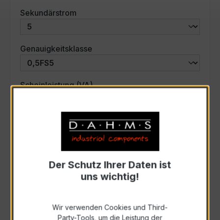
auswählen
Sekundärstrom
auswählen
Genauigkeitsklasse
auswählen
Scheinleistung (VA)
Auswahl zurücksetzen
Art. Nr.:
42-6004
Der Schutz Ihrer Daten ist
uns wichtig!
Anfrage schriftlich
Wir verwenden Cookies und Third-
Party-Tools, um die Leistung der