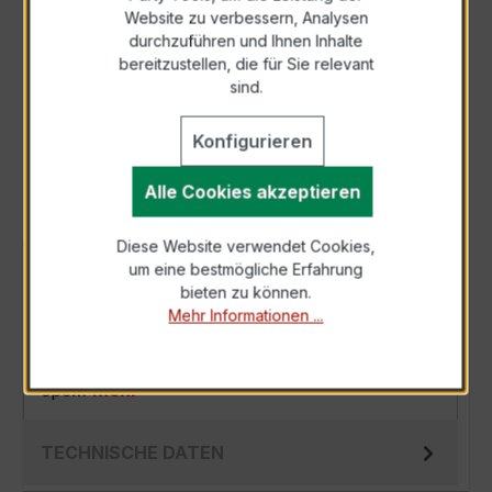
Zur Sammelanfrage hinzufügen
Website zu verbessern, Analysen
durchzuführen und Ihnen Inhalte
bereitzustellen, die für Sie relevant
Anfrage telefonisch
sind.
Als PDF exportieren
Konfigurieren
Alle Cookies akzeptieren
Diese Website verwendet Cookies,
um eine bestmögliche Erfahrung
BESCHREIBUNG
bieten zu können.
Der XKBR 42 600/5A 2,5VA Kl.0,5FS5 ist ein
Mehr Informationen ...
kompakter, hochpräziser Niederspannungs-
Messwandler der bewährten XKBR-Serie,
spe…
Mehr
TECHNISCHE DATEN