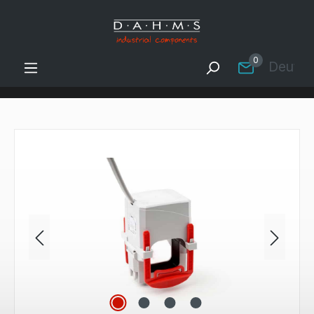
Zum Hauptinhalt springen
0
Deutsc
Bildergalerie überspringen