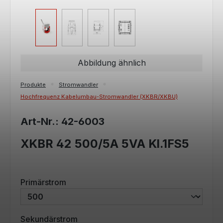
Abbildung ähnlich
Produkte
Stromwandler
Hochfrequenz Kabelumbau-Stromwandler (XKBR/XKBU)
Art-Nr.: 42-6003
XKBR 42 500/5A 5VA Kl.1FS5
auswählen
Primärstrom
auswählen
Sekundärstrom