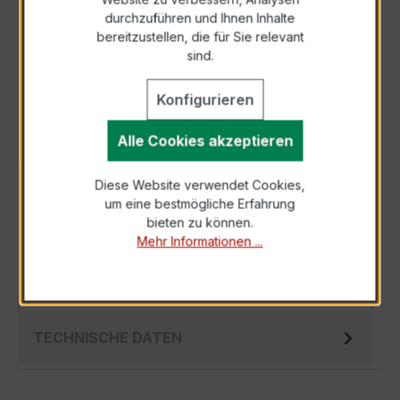
durchzuführen und Ihnen Inhalte
Anfrage telefonisch
bereitzustellen, die für Sie relevant
sind.
Als PDF exportieren
Konfigurieren
Alle Cookies akzeptieren
Diese Website verwendet Cookies,
BESCHREIBUNG
um eine bestmögliche Erfahrung
Der Hochfrequenz Kabelumbau-Stromwandler
bieten zu können.
Mehr Informationen ...
XKBR 42 500/5 A 5 VA Kl. 1 FS5 ist ein
kompakter, hochpräziser Niederspannungs-
Mess…
Mehr
TECHNISCHE DATEN