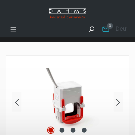
Zum Hauptinhalt springen
0
Deutsc
Bildergalerie überspringen