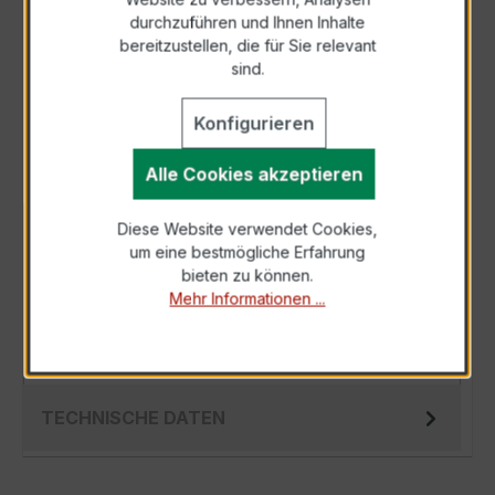
durchzuführen und Ihnen Inhalte
Anfrage telefonisch
bereitzustellen, die für Sie relevant
sind.
Als PDF exportieren
Konfigurieren
Alle Cookies akzeptieren
Diese Website verwendet Cookies,
BESCHREIBUNG
um eine bestmögliche Erfahrung
Der XKBR 42 500/1A 5VA Kl.1FS5 ist ein
bieten zu können.
Mehr Informationen ...
kompakter, hochpräziser Kabelumbau-
Stromwandler der bewährten XKBR-Serie,
speziell fü…
Mehr
TECHNISCHE DATEN