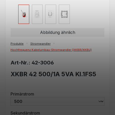
Abbildung ähnlich
Produkte
Stromwandler
Hochfrequenz Kabelumbau-Stromwandler (XKBR/XKBU)
Art-Nr.: 42-3006
XKBR 42 500/1A 5VA Kl.1FS5
auswählen
Primärstrom
auswählen
Sekundärstrom