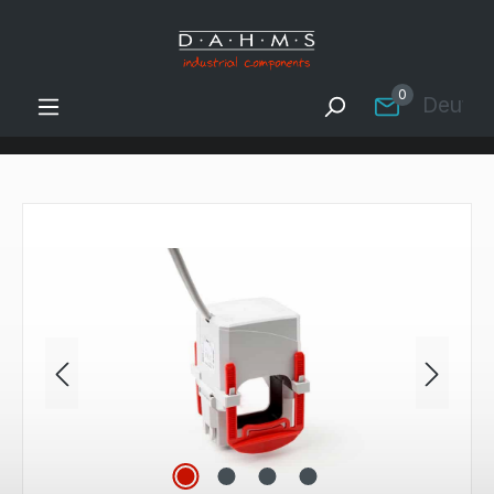
Zum Hauptinhalt springen
0
Deutsc
Bildergalerie überspringen