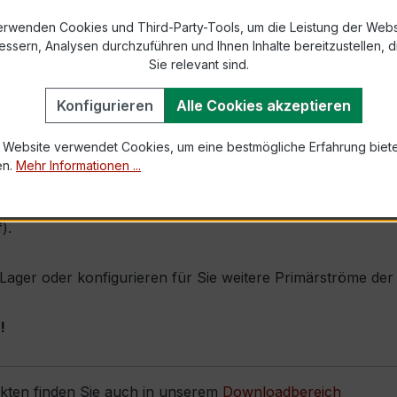
869-2 bzw. DIN EN 61869-2)
erwenden Cookies und Third-Party-Tools, um die Leistung der Webs
essern, Analysen durchzuführen und Ihnen Inhalte bereitzustellen, di
Sie relevant sind.
1,0 × Ipr (Dauerstrom 1 × Primärnennstrom)
60 × Ipr, 1 s
Konfigurieren
Alle Cookies akzeptieren
 Website verwendet Cookies, um eine bestmögliche Erfahrung biet
en.
Mehr Informationen ...
2 400/5A 5VA Kl.1FS5 zeichnet sich durch seine sehr k
in denen bei höheren Strömen eine präzise Messung geforder
).
b Lager oder konfigurieren für Sie weitere Primärströme de
!
ukten finden Sie auch in unserem
Downloadbereich