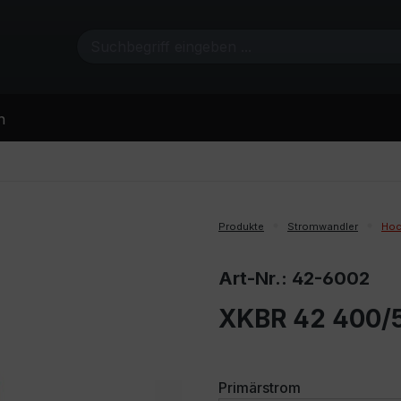
n
Produkte
Stromwandler
Hoc
Art-Nr.: 42-6002
XKBR 42 400/5
auswählen
Primärstrom