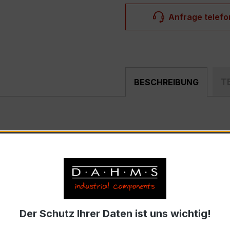
Anfrage telefo
T
BESCHREIBUNG
BR 42 400/5A 5VA Kl.1FS5
ist ein kompakter, hochpräzi
teilung, Schaltanlagen, Zählerfeldern und industriellen M
 – XKBR 42
strom 400 A, Sekundärnennstrom 5 A)
Der Schutz Ihrer Daten ist uns wichtig!