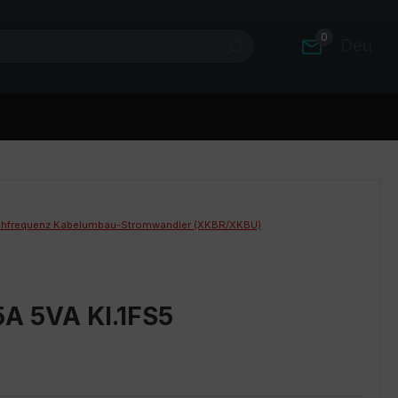
0
Deutsc
hfrequenz Kabelumbau-Stromwandler (XKBR/XKBU)
A 5VA Kl.1FS5