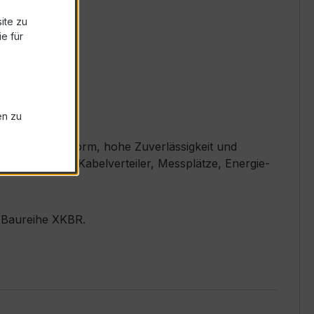
ite zu
e für
en zu
ompakte Bauform, hohe Zuverlässigkeit und
t wird (z. B. Kabelverteiler, Messplätze, Energie-
r Baureihe XKBR.