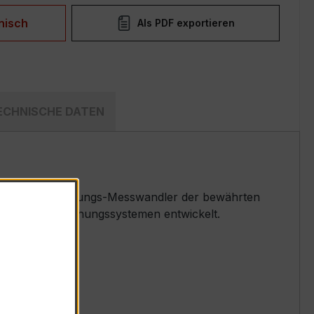
nisch
Als PDF exportieren
ECHNISCHE DATEN
ser Niederspannungs-Messwandler der bewährten
ess- und Überwachungssystemen entwickelt.