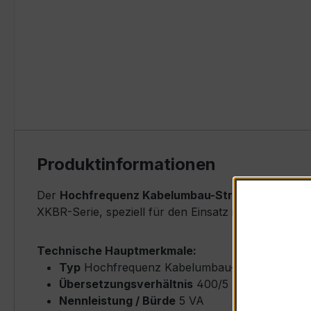
Produktinformationen
Der
Hochfrequenz Kabelumbau-Stromwandler XK
XKBR-Serie, speziell für den Einsatz in Energiever
Technische Hauptmerkmale:
Typ
Hochfrequenz Kabelumbau-Stromwandler
Übersetzungsverhältnis
400/5 A (Primärnenn
Nennleistung / Bürde
5 VA