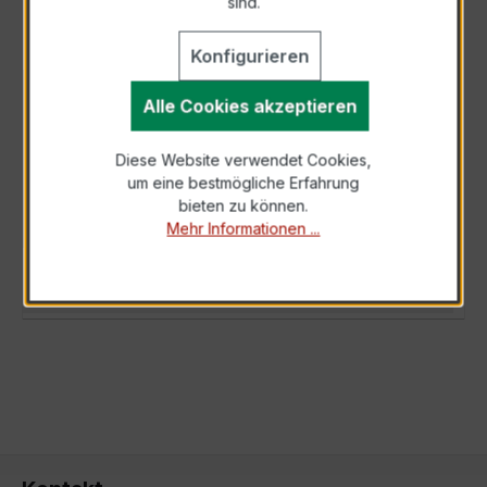
sind.
Konfigurieren
BESCHREIBUNG
Alle Cookies akzeptieren
Der XKBR 42 250/1A 2,5VA Kl.1FS5 ist ein
Diese Website verwendet Cookies,
kompakter, hochpräziser Hochfrequenz
um eine bestmögliche Erfahrung
Kabelumbau-Stromwandler der bewährten
bieten zu können.
XKBR-Ser…
Mehr
Mehr Informationen ...
TECHNISCHE DATEN