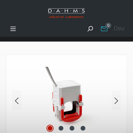
Zum Hauptinhalt springen
0
Deutsc
Bildergalerie überspringen