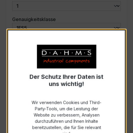
auswählen
Genauigkeitsklasse
auswählen
Scheinleistung (VA)
Auswahl zurücksetzen
Der Schutz Ihrer Daten ist
uns wichtig!
Art. Nr.:
42-3001
Wir verwenden Cookies und Third-
Anfrage schriftlich
Party-Tools, um die Leistung der
Website zu verbessern, Analysen
durchzuführen und Ihnen Inhalte
Als PDF exportieren
bereitzustellen, die für Sie relevant