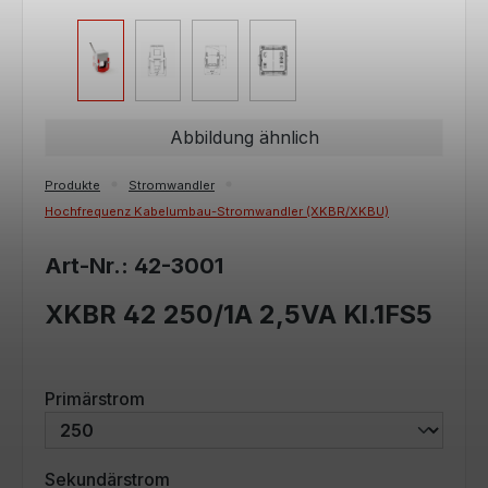
Abbildung ähnlich
Produkte
Stromwandler
Hochfrequenz Kabelumbau-Stromwandler (XKBR/XKBU)
Art-Nr.: 42-3001
XKBR 42 250/1A 2,5VA Kl.1FS5
auswählen
Primärstrom
auswählen
Sekundärstrom