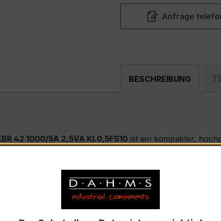
Anfrage telefo
T
BESCHREIBUNG
R 42 1000/5A 2,5VA Kl.0,5FS10
ist ein kompakter, hoc
 Energieverteilung, Schaltanlagen, Zählerfeldern und indu
 – XKBR 42
nstrom 1000 A, Sekundärnennstrom 5 A)