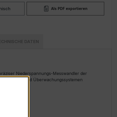
nisch
Als PDF exportieren
ECHNISCHE DATEN
hpräziser Niederspannungs-Messwandler der
striellen Mess- und Überwachungssystemen