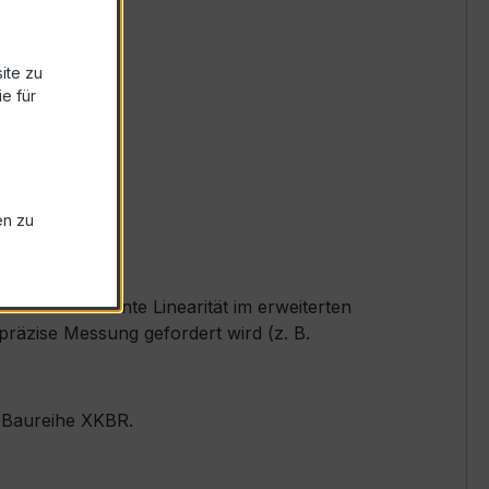
ite zu
e für
en zu
 und exzellente Linearität im erweiterten
räzise Messung gefordert wird (z. B.
r Baureihe XKBR.