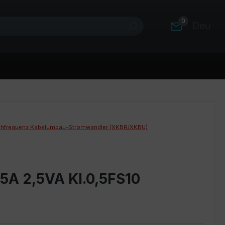
0
Deutsc
hfrequenz Kabelumbau-Stromwandler (XKBR/XKBU)
5A 2,5VA Kl.0,5FS10