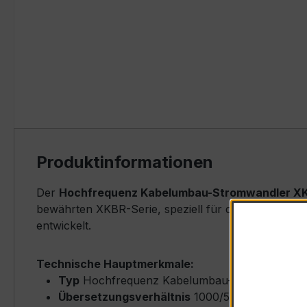
Produktinformationen
Der
Hochfrequenz Kabelumbau-Stromwandler XKB
bewährten XKBR-Serie, speziell für den Einsatz in
entwickelt.
Technische Hauptmerkmale:
Typ
Hochfrequenz Kabelumbau-Stromwandler
Übersetzungsverhältnis
1000/5 A (Primärnen