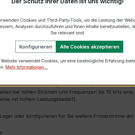
Der Schutz Ihrer Daten ist uns wichtig!
 61869-2 bzw. DIN EN 61869-2)
s max. Ø 42 mm (Kabeldurchführung)
erwenden Cookies und Third-Party-Tools, um die Leistung der Webs
essern, Analysen durchzuführen und Ihnen Inhalte bereitzustellen, di
Sie relevant sind.
1,0 × Ipr (Dauerstrom 1 × Primärnennstrom)
100 × Ipr, 1 s
Konfigurieren
Alle Cookies akzeptieren
 Website verwendet Cookies, um eine bestmögliche Erfahrung biet
en.
Mehr Informationen ...
kappe
h durch seine sehr kompakte Bauform, hohe Zuverlässigkeit
enen bei hohen Strömen und Frequenzen bis 10 kHz eine p
steme mit hohem Leistungsbedarf).
b Lager oder konfigurieren für Sie weitere Primärströme de
!