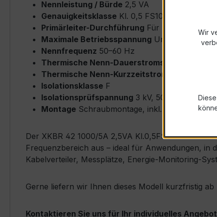
Nennleistung / Bürde
2,5 VA
Genauigkeitsklasse
Kl. 0,5 FS10 (nach IEC/EN
Primärleiter-Durchführung
Für Rundleiter bi
Wir v
Maximale Betriebsspannung
Um ≤ 0,72 kV
verb
Nennfrequenz
50–60 Hz
Thermische Nenn-Dauerstromstärke
Icth = 
Thermische Nenn-Kurzzeitstromstärke
Ith = 
Isolationsklasse
F
Isolationsprüfspannung
3 kV, 50 Hz, 1 min
Diese
könn
Montage
Schraubmontage, inkl. Isolierschutz
Der XKBR 42 1000/5A 2,5VA Kl.0,5FS10 zeichnet sic
Frequenzbereich aus – ideal für Anwendungen, in d
Kabelverteiler, Messplätze, Energie-Monitoring-Sy
Gerne liefern wir Ihnen dieses Modell kurzfristig a
Kontaktieren Sie uns für Ihr individuelles Angebot