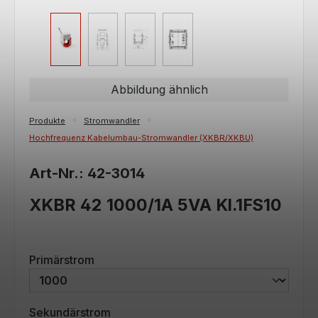
Abbildung ähnlich
Produkte
Stromwandler
Hochfrequenz Kabelumbau-Stromwandler (XKBR/XKBU)
Art-Nr.: 42-3014
XKBR 42 1000/1A 5VA Kl.1FS10
auswählen
Primärstrom
auswählen
Sekundärstrom