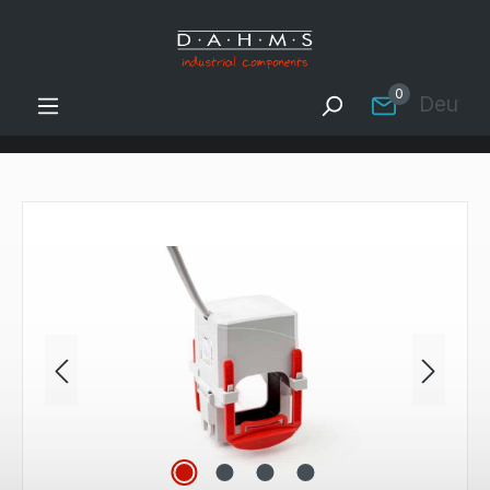
Zum Hauptinhalt springen
0
Deutsc
Bildergalerie überspringen