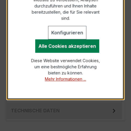
durchzuführen und Ihnen Inhalte
Anfrage telefonisch
bereitzustellen, die für Sie relevant
sind.
Als PDF exportieren
Konfigurieren
Alle Cookies akzeptieren
Diese Website verwendet Cookies,
BESCHREIBUNG
um eine bestmögliche Erfahrung
Der Hochfrequenz Kabelumbau-Stromwandler
bieten zu können.
Mehr Informationen ...
XKBR 42 1000/1A 5VA Kl.1FS10 ist ein
kompakter, hochpräziser Niederspannungs-
Messwa…
Mehr
TECHNISCHE DATEN