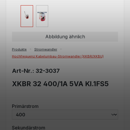
Abbildung ähnlich
Produkte
Stromwandler
Hochfrequenz Kabelumbau-Stromwandler (XKBR/XKBU)
Art-Nr.: 32-3037
XKBR 32 400/1A 5VA Kl.1FS5
auswählen
Primärstrom
auswählen
Sekundärstrom