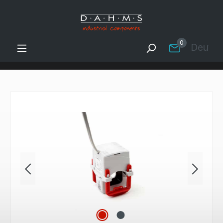
Zum Hauptinhalt springen
0
Deutsc
Bildergalerie überspringen