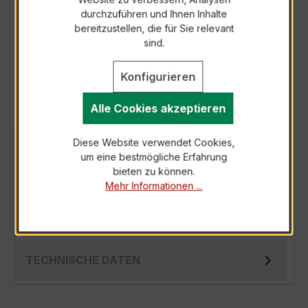
durchzuführen und Ihnen Inhalte
Anfrage telefonisch
bereitzustellen, die für Sie relevant
sind.
Als PDF exportieren
Konfigurieren
Alle Cookies akzeptieren
Diese Website verwendet Cookies,
BESCHREIBUNG
um eine bestmögliche Erfahrung
Der Hochfrequenz Kabelumbau-Stromwandler
bieten zu können.
Mehr Informationen ...
XKBR 32 400/1A 5VA Kl.1FS5 ist ein
kompakter, hochpräziser Niederspannungs-
Messwand…
Mehr
TECHNISCHE DATEN